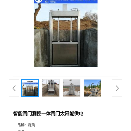
智能闸门测控一体闸门太阳能供电
品牌：
耀禹