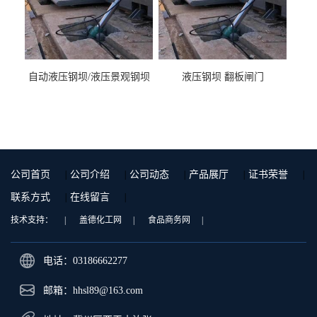
自动液压钢坝/液压景观钢坝
液压钢坝 翻板闸门
公司首页
|
公司介绍
|
公司动态
|
产品展厅
|
证书荣誉
|
联系方式
|
在线留言
|
技术支持：
|
盖德化工网
|
食品商务网
|
电话：03186662277
邮箱：
hhsl89@163.com