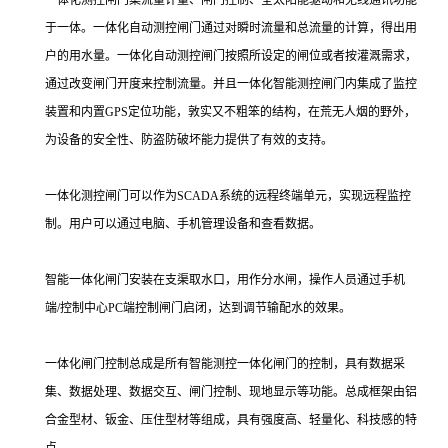
一体化测控闸门集流量计量、闸门控制、全太阳能驱动和无线通讯功能
于一体。一体化自动测控闸门通过对瞬时流量和总流量的计算，得出用
户的用水量。一体化自动测控闸门按照所设定的闸位或者按灌溉需求，
通过改变闸门开度来控制流量。并且一体化智能测控闸门内集成了监控
装置和内置GPS定位功能，敦实又不粗笨的结构，在荒无人烟的野外，
为设备的安全性、防盗防破坏能力提供了有效的支持。
一体化测控闸门可以作为SCADA系统的远程终端单元，实现远程监控
制。用户可以通过电脑、手机管理设备和查看数据。
智能一体化闸门安装在支渠取水口，用作分水闸，操作人员通过手机
端/控制中心PC端控制闸门启闭，达到调节输配水的效果。
一体化闸门控制总成是所有智能测控一体化闸门的控制，具有数据采
集、数据处理、数据交互、闸门控制、现地显示等功能。总成框架由铝
合金型材、钣金、压住型材等组成，具有强度高、轻量化、科技感的特