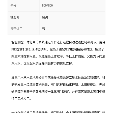
800*800
型号
制造商
耀禹
是否进口
否
智能测控一体化闸门系统通过平台进行远程自动灌溉控制和调节，用自
PID控制机制实现动态调水，提高了输配水的控制精度和时效，解决了
渠道末端控制问题。既能提高工作效率，降低工作强度，又能为节约灌
溉用水，优化配水调度提供强有力的信息支撑。
灌溉用水从水源地开始直至末级受水单元建立量水体系及监管措施。科
鼎研发集水位流量数据采集，闸门远程自动化控制，太阳能驱动，无线
通讯等功能齐全的智能测控一体化闸门装置，并在灌区量测水项目中进
行了实地应用。