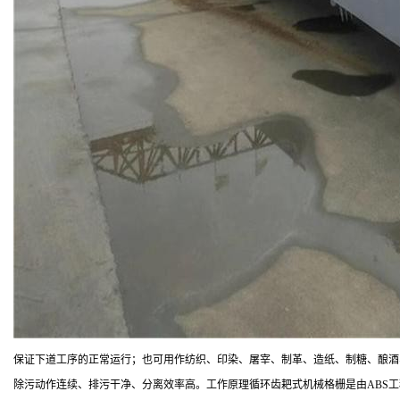
保证下道工序的正常运行；也可用作纺织、印染、屠宰、制革、造纸、制糖、酿酒
除污动作连续、排污干净、分离效率高。工作原理循环齿耙式机械格栅是由ABS