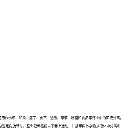
：
也可用作纺织、印染、屠宰、皮革、造纸、酿酒、制糖和食品等行业中的固液分离。
匀速定向旋转时，整个耙齿链便自下而上运动，并携带固体杂物从液体中分离出