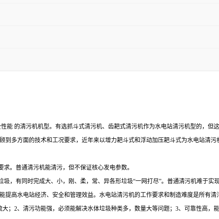
全性能 的清污机机型。有选抓斗式清污机、齿耙式清污机作为水电站清污机型的，但
顾到多方面的技术和工况要求，近年来以增力耙斗式和浮动加压耙斗式为水电站清污
数要求。普通清污机能清污，但不保证核心发电参数。
垃圾，有同时完成大、小，刚、柔，常、异各形垃圾“一网打尽”。普通清污机难于实
能提高水电站经济、安全和管理效益。水电站清污机的工作要求和制造难度是所有清污
流大；2、清污功能强，必须能解决水体垃圾种类多，数量大等问题；3、可靠性高，