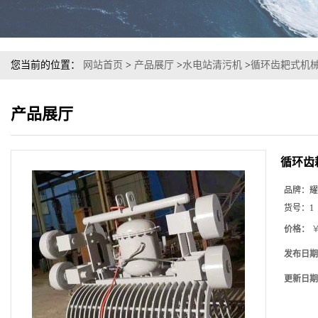
您当前的位置：
网站首页
>
产品展厅
>
水电站清污机
>
循环齿耙式机
产品展厅
循环齿
品牌：
耀
货号：
1
价格：
￥
发布日期
更新日期