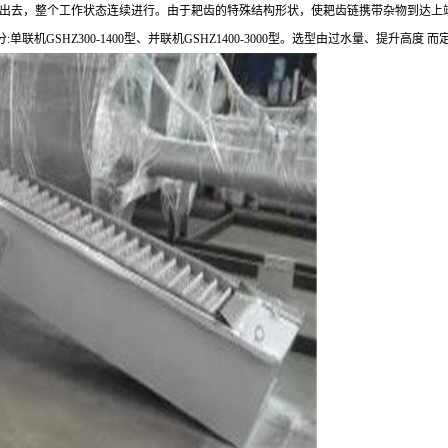
出去，整个工作状态连续进行。由于耙齿的特殊结构形状，使耙齿链携带杂物到达上
GSHZ300-1400型、并联机GSHZ1400-3000型。选型由过水量、提升高