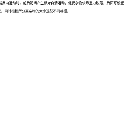
端反向运动时，前后耙间产生相对自清运动，促使杂物依靠重力脱落，后面可设置
度 而定，同时根据所分离杂物的大小选配不同格栅。