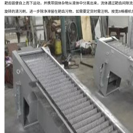
耙齿链便自上而下运动，并携带固体杂物从液体中分离出来，流体通过耙齿间隙流
旋转的清污刷，进一步除净滞留在耙齿污物，如需要定货时需注明。按宽B格栅机分:单联机