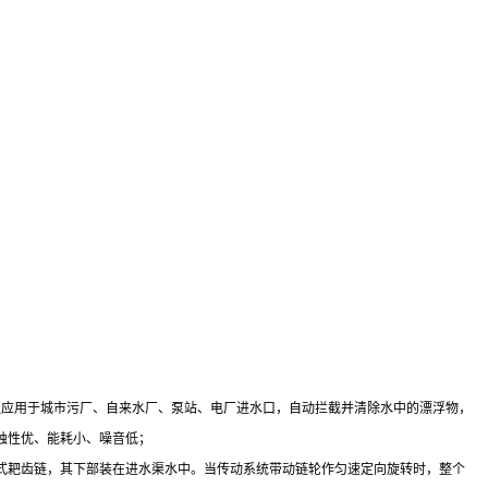
泛应用于城市污厂、自来水厂、泵站、电厂进水口，自动拦截并清除水中的漂浮物，
蚀性优、能耗小、噪音低；
式耙齿链，其下部装在进水渠水中。当传动系统带动链轮作匀速定向旋转时，整个