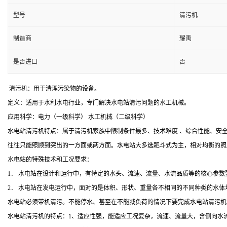
型号
清污机
制造商
耀禹
是否进口
否
清污机：用于清理污染物的设备。
定义：适用于水利水电行业，专门解决水电站清污问题的水工机械。
应用科学：电力（一级科学） 水工机械（二级科学）
水电站清污机特点：属于清污机家族中限制条件最多、技术难度 、综合性能、安
往往只能照顾到突出的一方面或两方面。水电站大多选耙斗式为主，相对均衡的照
水电站的特殊技术和工况要求：
1． 水电站在设计和运行中，有特定的水头、流速、流量、水流品质等的核心参
2． 水电站在发电运行中，面对的是体积、形状、重量各不相同的不同种类的水体
水电站必须带机清污。不能停水、甚至在不能减负荷的情况下要完成水电站清污机
水电站清污机的特点：1、适应性强，能适应工况复杂，流速、流量大，含侧向水