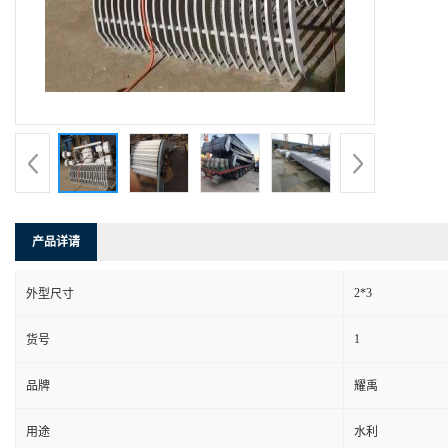
产品详请
2*3
外型尺寸
1
货号
品牌
耀禹
用途
水利