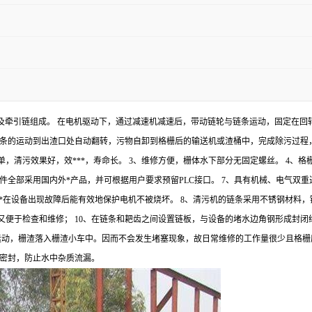
耙及牵引链组成。 在电机驱动下，通过减速机减速后，带动链轮与链条运动，固定在
链条的运动到出渣口处自动翻转，污物自卸到格栅后的输送机或渣桶中，完成除污过程
单，清污效果好，效***，寿命长。 3、维修方便，栅体水下部分无固定螺丝。 4、
件全部采用国内外*产品，并可根据用户要求预留PLC接口。 7、具有机械、电气双
**在设备出现故障后能有效地保护电机不被烧坏。 8、清污机的链条采用不锈钢材
又便于检查和维修； 10、在链条和耙齿之间设置链板，与设备的堵水边角钢形成封
运动，栅渣落入栅渣小车中。因而不会发生堵塞现象，故日常维修的工作量很少且格栅
密封，防止水中杂质流漏。