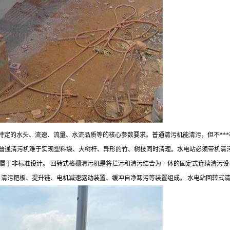
特定的水头、流速、流量、水流品质等的核心参数要求。普通清污机能清污，但不***
。普通清污机难于实现塑料袋、大树杆、异形的竹、树枝同时清理。水电站必须带机清
属于非标准设计。 回转式格栅清污机是将拦污和清污结合为一体的固定式连续清污
、清污耙板、提升链、电机减速驱动装置、缓冲自净卸污等装置组成。 水电站回转式