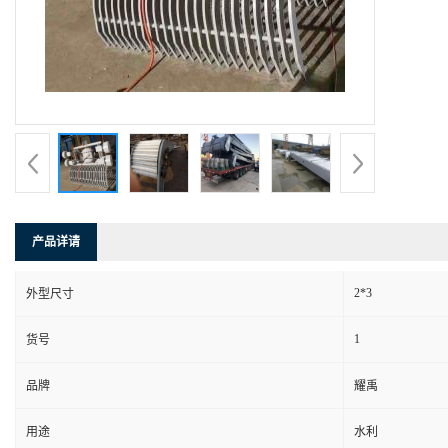
产品详请
2*3
外型尺寸
1
货号
品牌
耀禹
用途
水利