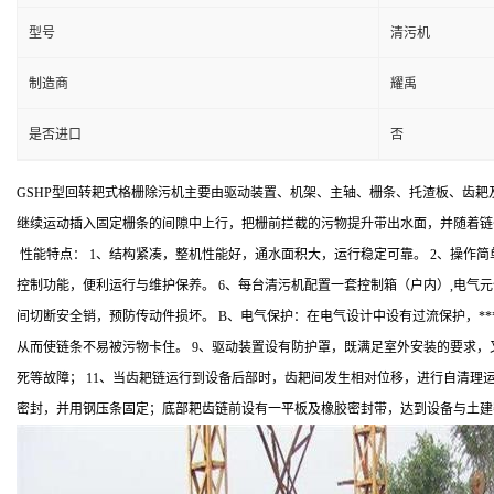
型号
清污机
制造商
耀禹
是否进口
否
GSHP型回转耙式格栅除污机主要由驱动装置、机架、主轴、栅条、托渣板、齿
继续运动插入固定栅条的间隙中上行，把栅前拦截的污物提升带出水面，并随着
性能特点： 1、结构紧凑，整机性能好，通水面积大，运行稳定可靠。 2、操作简
控制功能，便利运行与维护保养。 6、每台清污机配置一套控制箱（户内）,电气元
间切断安全销，预防传动件损坏。 B、电气保护：在电气设计中设有过流保护，*
从而使链条不易被污物卡住。 9、驱动装置设有防护罩，既满足室外安装的要求，
死等故障； 11、当齿耙链运行到设备后部时，齿耙间发生相对位移，进行自清理
密封，并用钢压条固定；底部耙齿链前设有一平板及橡胶密封带，达到设备与土建