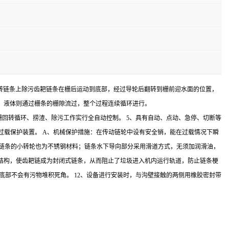
回转链条上除污齿耙链条在栅后运动到底部，经过导轮后翻转到栅前迎水面的位置，
，液体则通过栅条的栅隙流过，整个过程连续循环进行。
格栅回转循环、捞渣、除污工作实行全自动控制。 5、具有自动、点动、急停、切断等
重过载保护装置。 A、机械保护措施：在传动链轮中设有安全销，能在过载情况下瞬
料，链条的小转轮也为不锈钢材料；链条水下导向部分采用滑道方式，无须加润滑油，
闭结构，使齿耙链成为封闭式链条，从而阻止了垃圾进入机内运行轨道，防止链条梗
底部不会有污物堆积死角。 12、设备进行安装时，与沟壁接触的两侧用橡胶密封带