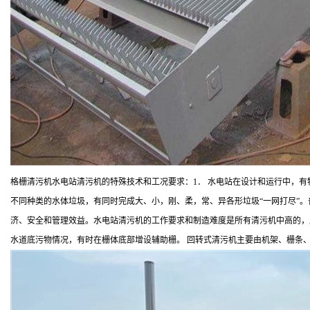
格栅清污机水电站清污机的特殊技术和工况要求：1． 水电站在设计和运行中，有
不同种类的水体垃圾，有同时完成大、小，刚、柔，常、异各形垃圾“一网打尽”
济、安全和管理效益。水电站清污机的工作要求和制造难度是所有清污机中高的，
水道底污物情况，有时在栅体底部增设辅助栅。 回转式清污机主要由机架、栅条