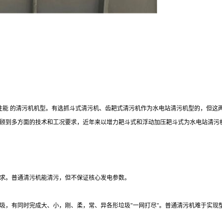
全性能 的清污机机型。有选抓斗式清污机、齿耙式清污机作为水电站清污机型的，但
顾到多方面的技术和工况要求，近年来以增力耙斗式和浮动加压耙斗式为水电站清污
要求。普通清污机能清污，但不保证核心发电参数。
垃圾，有同时完成大、小，刚、柔，常、异各形垃圾"一网打尽"。普通清污机难于实