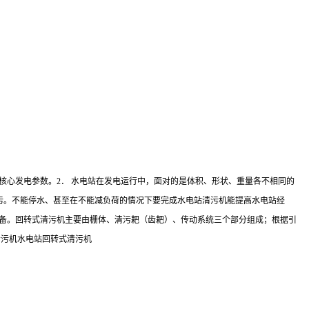
核心发电参数。2． 水电站在发电运行中，面对的是体积、形状、重量各不相同的
污。不能停水、甚至在不能减负荷的情况下要完成水电站清污机能提高水电站经
设备。回转式清污机主要由栅体、清污耙（齿耙）、传动系统三个部分组成；根据引
清污机水电站回转式清污机