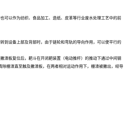
时也可以作为纺织、食品加工、造纸、皮革等行业废水处理工艺中的前
运转到设备上部及背部时，由于链轮和弯轨的导向作用，可以使平行的
当撇渣板复位后，耙斗在开闭耙装置（电动推杆）的推动下通过中间钢
清除栅渣直至触及撇渣板，在两者相对运动作用下，栅渣被撇出，经导