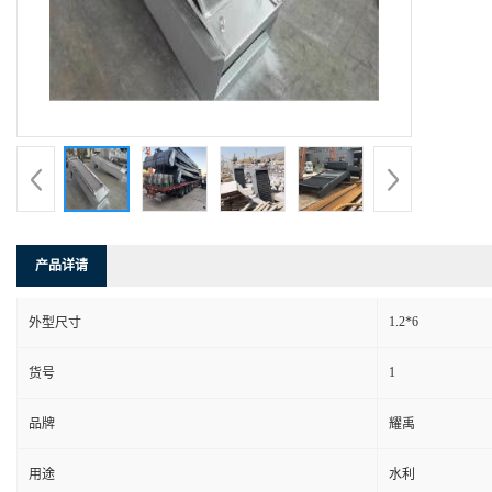
产品详请
1.2*6
外型尺寸
1
货号
品牌
耀禹
用途
水利