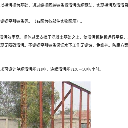
。以拦污栅为基础，通过绕栅回转链条将清污齿耙驱动，实现拦污及清清
不锈钢牵引链条等。（右图为各部件实物图示）。
，清污效率高。栅体过梁支撑于混凝土基础之上，使清污机整机运行平稳
现无障碍清污。不锈钢牵引链条保证水下工作无锈蚀，免维护。防腐方案
可设计单耙清污能力1吨，连续清污能力30－50吨/小时。