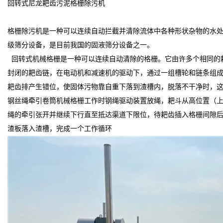
回转式尼龙耙齿污泥格栅除污机
格栅除污机是一种可以连续自动拦截并清除流体中各种形状杂物的水
级筛分设备，是目前我国的固液筛分设备之一。
回转式机械格栅是一种可以连续自动清除的格栅。它由许多个相同的
封闭的耙齿链，在电动机和减速机的驱动下，通过一组槽轮和链条组
耙齿排产生错位，使固体污物靠自重下落到渣槽内，脱落不干净时，
钢丝绳牵引卷筒机械格栅工作时钢绳驱动装置放绳，耙斗从高位置（
绳的牵引张开并继续下行直至抵达渠道下限位，待耙齿插入格栅间隙后
渣板落入渣槽，完成一个工作循环