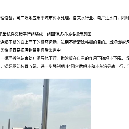
处理设备，可广泛地应用于城市污水处理。自来水行业、电厂进水口，同
耙齿机件交错平行组装成一组回转式机械格栅示意图
成连续不断的自上而下的循环运动，达到不断清除格栅的目的。当耙齿链
这类格栅容易把污物带到栅后渠道中。
上一循环撇渣结束处）沿导轨下行，撇渣板在自重的作用下随耙斗下降。
，钢绳驱动装置收绳，进一步强制耙斗*闭合后耙斗和斗车沿导轨上行，