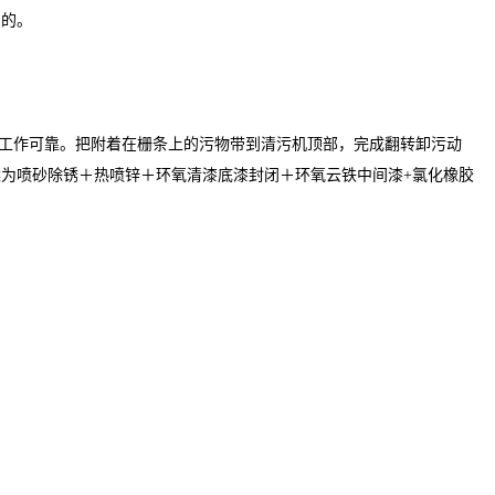
目的。
，工作可靠。把附着在栅条上的污物带到清污机顶部，完成翻转卸污动
为喷砂除锈＋热喷锌＋环氧清漆底漆封闭＋环氧云铁中间漆+氯化橡胶