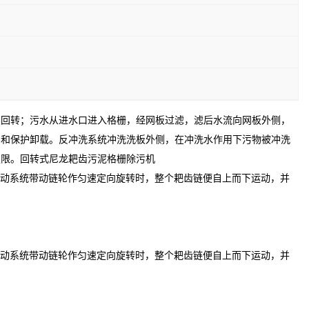
续回转；污水从进水口进入格栅，经网板过滤，滤后水流向网板外侧，
害和保护卸载。反冲洗系统冲洗洗板外侧，在冲洗水作用下污物被冲洗
权限。回转式尼龙耙齿污泥格栅除污机
传动系统带动链轮作匀速定向旋转时，整个耙齿链便自上而下运动，并
传动系统带动链轮作匀速定向旋转时，整个耙齿链便自上而下运动，并