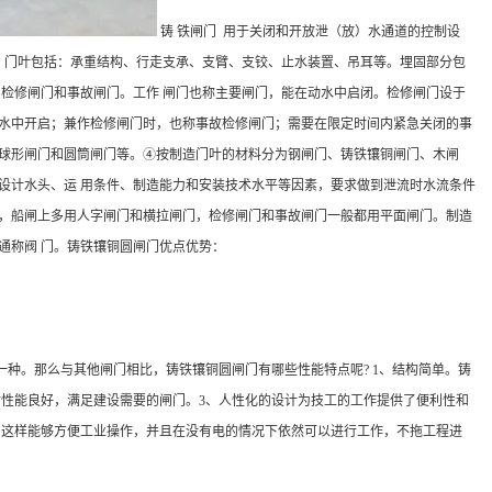
铸 铁闸门 用于关闭和开放泄（放）水通道的控制设
。门叶包括：承重结构、行走支承、支臂、支铰、止水装置、吊耳等。埋固部分包
、检修闸门和事故闸门。工作 闸门也称主要闸门，能在动水中启闭。检修闸门设于
静水中开启；兼作检修闸门时，也称事故检修闸门；需要在限定时间内紧急关闭的事
、球形闸门和圆筒闸门等。④按制造门叶的材料分为钢闸门、铸铁镶铜闸门、木闸
设计水头、运 用条件、制造能力和安装技术水平等因素，要求做到泄流时水流条件
门，船闸上多用人字闸门和横拉闸门，检修闸门和事故闸门一般都用平面闸门。制造
通称阀 门。铸铁镶铜圆闸门优点优势：
种。那么与其他闸门相比，铸铁镶铜圆闸门有哪些性能特点呢? 1、结构简单。铸
性能良好，满足建设需要的闸门。3、人性化的设计为技工的工作提供了便利性和
。这样能够方便工业操作，并且在没有电的情况下依然可以进行工作，不拖工程进