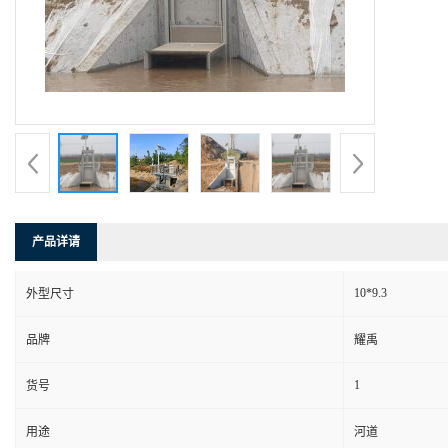
产品详请
10*9.3
外型尺寸
品牌
耀禹
1
货号
用途
河道