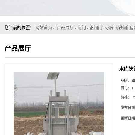
您当前的位置：
网站首页
>
产品展厅
>
闸门
>
钢闸门
>
水库铸铁闸门
产品展厅
水库铸
品牌：
耀
货号：
1
价格：
￥
发布日期
更新日期