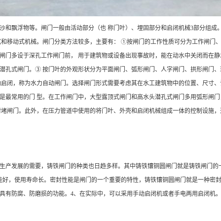
沙和飘浮物等。闸门一般由活动部分（也 称门叶）、埋固部分和启闭机械3部分组成
式和移动式机械。闸门分类方法较多，主要有： ①按闸门的工作性质可分为工作闸门
闸门多设于深孔工作闸门前， 用于建筑物或设备出现事故时，能在动水中关闭而在
潜孔式闸门。③ 按门叶的外观形状分为平面闸门、弧形闸门、人字闸门、拱形闸门
动启闭，称为水力自动闸门。选择闸门形式需要考虑其在水工建筑物中的位置、尺寸、
是最常用的门 型。在工作闸门中，大型露顶式闸门和高水头潜孔式闸门多用弧形闸
封堵闸门。此外，在压力管道中使用的将门叶、外壳和启闭机械组成一体的控制设施，
生产发展的需要，铸铁闸门的种类也日趋多样。其中铸铁镶铜圆闸门就是铸铁闸门的一
能好，使用寿命长。密封性能是闸门的一个重要的特性，铸铁镶铜圆闸门就是一种密封
具有防腐、防磨损的功能。4、在实际中，可以采用手动启闭机或者手电两用启闭机