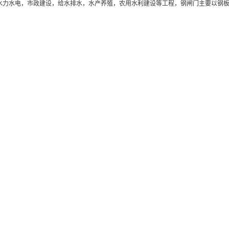
水力水电，市政建设，给水排水，水产养殖，农用水利建设等工程，钢闸门主要以钢板