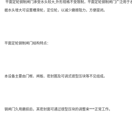
平面定轮钢制闸门承受水头较大,外形规格不受限制，平面定轮钢制闸门广泛用于
据水头增大可设置槽滑轮，定位轮，以减少磨擦阻力，方便提闭。
平面定轮钢制闸门结构特点：
本设备主要由门框、闸板、密封圈及可调式锲型压块等不见组成。
钢闸门久用磨损后，其密封面可通过锲型压块的调整来***正常工作。