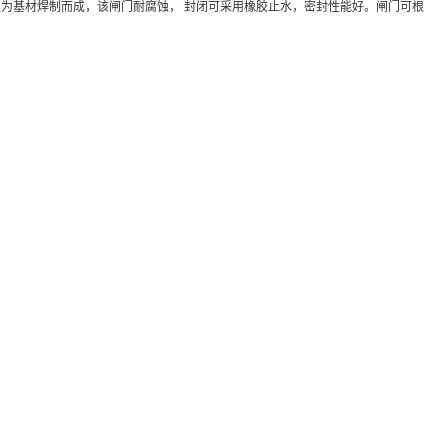
为基材焊制而成，该闸门耐腐蚀， 封闭可采用橡胶止水，密封性能好。闸门可根