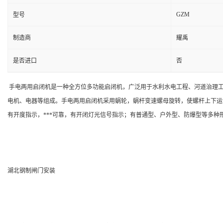
GZM
型号
制造商
耀禹
是否进口
否
手电两用启闭机是一种全方位多功能启闭机，广泛用于水利水电工程、河道治理工
电机、电器等组成。手电两用启闭机采用蜗轮，蜗杆变速螺母旋转，使螺杆上下运
有开度指示，***可靠，有开闭灯光信号指示；有普通型、户外型、防爆型等多种
湖北钢制闸门安装