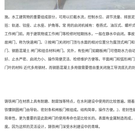
施。水工建筑物的重要组成部分，可用以拦截水流，控制水位、调节流量、排放泥
括：轨道、铰座、止水座、护角等。常 用的启闭机械有：卷扬式、油压式、螺杆
工作闸门前。用于建筑物或工作闸门等检修时短期挡水，一般在静水中启闭。事故
故闸门，称为快速闸门。②按闸门关闭时门顶与水面的相对位置分为露顶式闸门和
门、钢筋混凝土 闸门和组合材料闸门。另外，有些闸门如翻板闸门可借助水力自
好、止水严密、启闭力小、操作简便灵活、检修维护方便等。平面闸门和弧形闸门
门叶的材料 近代多用钢材，而钢筋混凝土多用做需要借自重关闭施工导流底孔的
铸铁闸门在材质上具有耐磨、耐腐蚀等特点，在水利建设中使用的比较普遍。随着
铁镶铜圆闸门由导轨、密封条和闸板门框组成。结构简单，操作方便。2、密封性
简单性。更为重要的是此款闸门的使用寿命也是比较长的。表面有金属制造而成，
度。因为这样的灵活设计，铸铁闸门深受水利建设中的青睐。