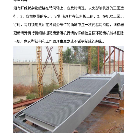
养鱼场等
如有纤维状杂物缠绕在转刷轴上，应及时清理，以免影响机器的正常运
行，2，应根据量的多少，定期清理挂在卸料板上的，3，在机器正常运
行时，每月须用黄油在各润滑部位的油嘴中注一次钙基润滑脂，细格栅
耙齿清污机行情细格栅耙齿清污机行情的详细信息循环耙齿机械格栅除
污机厂家选型结构和工作原理由尼龙或不锈钢制成的耙齿。