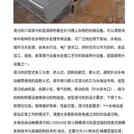
清污机介绍清污机是清除附着在拦污栅上杂物的机械设备。可以清除流
体中各种形状杂物的水处理专用设备，可广泛地应用于泵站、水电站、
城市污水处理、自来水行业、电厂进水口，同时也可以作为纺织、食品
加工、造纸、皮革等行业废水处理工艺中的前级筛分设备，是固液筛分
设备之一。
清污机的型式有三大类：抓斗式、回转齿耙式、耙斗式。通常针对水电
站推荐使用的是耙斗式，其中增力耙斗式清污机又为水电站专用，该型
清污机由机架、齿耙小车、电气控制、移动机构（针对多水口）、排污
机构和附属设施等部分机构组成。该型清污机的设计要求：下得了水，
抓得住垃圾，使用维护简单，性能可靠；清污性能要求：***水电站或
泵站正常工作的情况下，清理大多数影响发电或过流的垃圾或污物。
水电站自动格栅清污机CATRONIC抓斗格栅清污机是坚固的缆索式格栅
系统技术与高端控制技术的 组合。主要分为:SV移动式:格栅宽度任意，