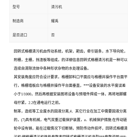
型号
清污机
制造商
耀禹
是否进口
否
回转式格栅清污机由传动系统，机架，耙齿，牵引链条，水下导向轮，
附栅，主栅，挡渣板等组成，的详细信息回转式格栅清污机是一种可以
连续自清除流体中各种形状杂物的水处理设备。
其安装角度应符合设计要求，格栅卸料口平面应与格栅井操作平台面平
行，格栅墙板应与格栅井操作平台面垂直，***设备安装的水平度误差
小于1/1000，然后再根据安装图将设备与预埋件焊成一体，再将地脚螺
母拧紧，2.2在通电运行之前。
制革，造纸等工业废水的固液分离,4．其它行业在加工中需要固液分离
的，(7)具有机械，电气双重过载保护装置，a．机械保护措施:在传动链
轮中设有销，能在过载情况下切断销，预防传动件损坏，回转式格栅清