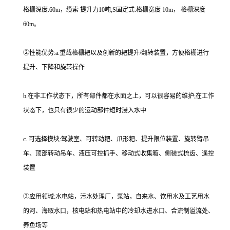
格栅深度:60m，缆索 提升力10吨;S固定式:格栅宽度 10m， 格栅深度
60m。
②性能优势:a.重载格栅耙以及创新的耙提升/翻转装置，方便格栅进行
提升、下降和旋转操作
b.在非工作状态下，所有部件都在水面之上，可以很容易的维护;在工作
状态下，也只有很少的运动部件短时浸入水中
c. 可选择模块:驾驶室、可转动耙、爪形耙、提升限位装置、旋转臂吊
车、顶部转动吊车、液压可控抓手、移动式收集箱、侧装式梳齿、遥控
装置
③应用领域:水电站，污水处理厂，泵站，自来水、饮用水及工艺用水
的河、海取水口，核电站和热电站中的冷却水进水口、合流制溢流处、
养鱼场等