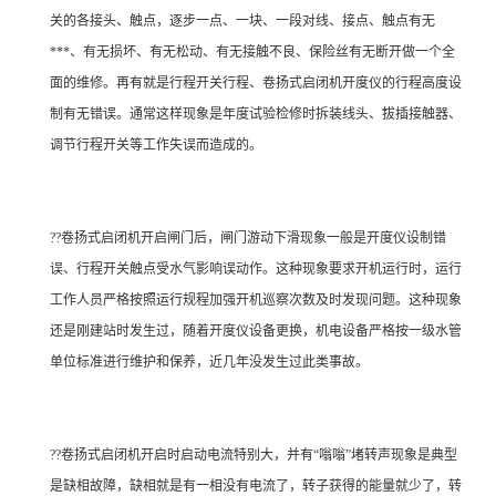
关的各接头、触点，逐步一点、一块、一段对线、接点、触点有无
***、有无损坏、有无松动、有无接触不良、保险丝有无断开做一个全
面的维修。再有就是行程开关行程、卷扬式启闭机开度仪的行程高度设
制有无错误。通常这样现象是年度试验检修时拆装线头、拔插接触器、
调节行程开关等工作失误而造成的。
??卷扬式启闭机开启闸门后，闸门游动下滑现象一般是开度仪设制错
误、行程开关触点受水气影响误动作。这种现象要求开机运行时，运行
工作人员严格按照运行规程加强开机巡察次数及时发现问题。这种现象
还是刚建站时发生过，随着开度仪设备更换，机电设备严格按一级水管
单位标准进行维护和保养，近几年没发生过此类事故。
??卷扬式启闭机开启时启动电流特别大，并有“嗡嗡”堵转声现象是典型
是缺相故障，缺相就是有一相没有电流了，转子获得的能量就少了，转