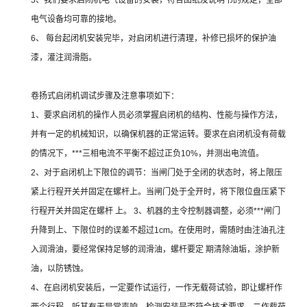
5、我们要求启闭机电气设备的安装，符合图纸及说明书的规定，全部
电气设备均可靠的接地。
6、 每台起闭机安装完毕，对启闭机进行清理，补修已损坏的保护油
漆，灌注润滑脂。
卷扬式启闭机调试步骤及注意事项如下：
1、要求启闭机的操作人员必须掌握启闭机的结构、性能与操作方法，
并有一定的机械知识，以确保机器的正常运转。要求在启闭机没有荷载
的情况下，***三相电流不平衡不超过正负10%，并测出电流值。
2、对于启闭机上下限位的调节：当闸门处于全闭的状态时，将上限压
紧上行程开关并固定在螺杆上。当闸门处于全开时，将下限位盘压紧下
行程开关并固定在螺杆 上。 3、机器的主令控制器调整，必须***闸门
升降到上、下限位时的误差不超过1cm。在使用时，需随时由注油孔注
入润滑油，要经常保持足够的润滑油，螺杆要定 期清除油垢，涂护新
油，以防锈蚀。
4、在启闭机安装后，一定要作试运行，一作无载荷试验，即让螺杆作