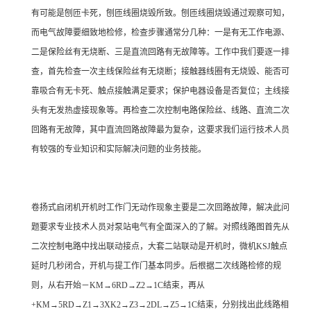
有可能是刨匝卡死，刨匝线圈烧毁所致。刨匝线圈烧毁通过观察可知，
而电气故障要细致地检修，检查步骤通常分几种：一是有无工作电源、
二是保险丝有无烧断、三是直流回路有无故障等。工作中我们要逐一排
查，首先检查一次主线保险丝有无烧断；接触器线圈有无烧毁、能否可
靠吸合有无卡死、触点接触满足要求；保护电器设备是否复位；主线接
头有无发热虚接现象等。再检查二次控制电路保险丝、线路、直流二次
回路有无故障，其中直流回路故障最为复杂，这要求我们运行技术人员
有较强的专业知识和实际解决问题的业务技能。
卷扬式启闭机开机时工作门无动作现象主要是二次回路故障，解决此问
题要求专业技术人员对泵站电气有全面深入的了解。对照线路图首先从
二次控制电路中找出联动接点，大套二站联动是开机时，微机KSJ触点
延时几秒闭合，开机与提工作门基本同步。后根据二次线路检修的规
则，从右开始－KM→6RD→Z2→1C结束，再从
+KM→5RD→Z1→3XK2→Z3→2DL→Z5→1C结束，分别找出此线路相