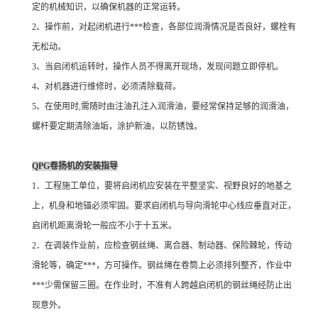
定的机械知识，以确保机器的正常运转。
2
、操作前，对起闭机进行***检查，各部位润滑情况是否良好，螺栓有
无松动。
3
、当启闭机运转时，操作人员不得离开现场，发现问题立即停机。
4
、对机器进行维修时，必须清除载荷。
5
、在使用时
,
需随时由注油孔注入润滑油，要经常保持足够的润滑油，
螺杆要定期清除油垢，涂护新油，以防锈蚀。
QPG
卷扬机的安装指导
1
．工程施工单位，要将启闭机应安装在平整坚实、视野良好的地基之
上，机身和地锚必须牢固。要求启闭机与导向滑轮中心线应垂直对正，
启闭机距离滑轮一般应不小于十五米。
2
．在调装作业前，应检查钢丝绳、离合器、制动器、保险棘轮，传动
滑轮等，确定***，方可操作。钢丝绳在卷筒上必须排列整齐，作业中
***少需保留三圈。在作业时，不准有人跨越启闭机的钢丝绳经防止出
现意外。