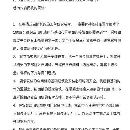
门的运行情况，无异常现象。确认无误后方可正式运行。
卷扬式启闭机的安装：
1、在卷扬式启闭机的施工单位安装时，一定要保持基础布置平面水平
180度；确保启闭机底座与基础布置平面的接触面积要达到***；螺杆轴
线要垂直闸台上衡量的水平面；要与闸板吊耳孔文和垂直，避免螺杆倾
斜，造成局部受力而损坏机件。
2、 将卷扬式启闭机置于安装位置。把一个限位盘套在螺杆上，将螺杆
从横梁的下部旋入启闭机，当螺杆从启闭机上方露出后，再套上限位
盘。螺杆的下方与闸门连接。
3、 要求安装的启闭机的基础建筑物安装必须稳固安全。机座和基础构
件的混凝土，按图纸的规定浇筑，在混凝土强度未达到设计强度时，不
准拆除和改变启闭机的临时支撑，更不得进行试调和试运转。
4、在安装启闭机根据闸门起吊中心线，找正中心使纵横向中心线偏差
不超过正负3mm,高程偏差不超过正负5mm。然后浇注二期混凝土或与
预埋钢板连接。