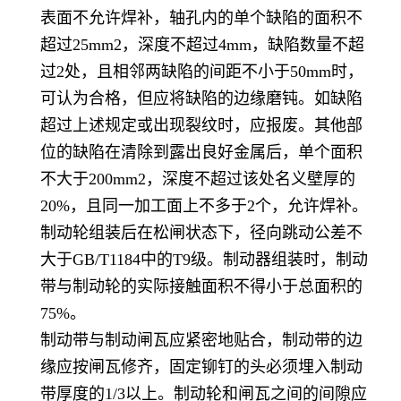
表面不允许焊补，轴孔内的单个缺陷的面积不
超过25mm2，深度不超过4mm，缺陷数量不超
过2处，且相邻两缺陷的间距不小于50mm时，
可认为合格，但应将缺陷的边缘磨钝。如缺陷
超过上述规定或出现裂纹时，应报废。其他部
位的缺陷在清除到露出良好金属后，单个面积
不大于200mm2，深度不超过该处名义壁厚的
20%，且同一加工面上不多于2个，允许焊补。
制动轮组装后在松闸状态下，径向跳动公差不
大于GB/T1184中的T9级。制动器组装时，制动
带与制动轮的实际接触面积不得小于总面积的
75%。
制动带与制动闸瓦应紧密地贴合，制动带的边
缘应按闸瓦修齐，固定铆钉的头必须埋入制动
带厚度的1/3以上。制动轮和闸瓦之间的间隙应