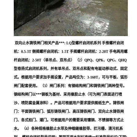
双向止水铸铁闸门相关产品***: LQ型螺杆启闭机系列 手推螺杆启闭
机：0.5-3T 侧摇螺杆启闭机：1-5T 手摇螺杆启闭机：2-20T 手电两用螺
杆启闭机：2-50T（单吊点、双吊点） （2）QPQ、QPK、QPG、QHQ
型卷扬式启闭机系列，并有单吊点、双吊点和配有电驱动移动式、固定
式。根据用户要求加手摇设置，产品吨位为：3-160T，可与平板、弧形
闸门配套使用。 （3）闸门系列：有钢结构闸门和铸铁闸门两种型号。
钢结构闸门以***钢板为基材、采用橡胶止水（可为闸门表面进行喷
沙、喷防腐金属涂料）。产品可根据用户要求提供图纸生产。铸铁闸
门：平面铸铁闸门、弧形铸铁闸门、高压铸铁闸门、双向止水铸铁闸
门、各式拍门、潮门。可根据用户的需要采用镶铜、不锈钢等方式止
水。 （4）各种规格橡胶止水带及伸缩缝橡胶带、拦污栅、清污机系