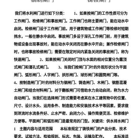
我们将水利闸门进行如下分类： 1、如果按闸门的工作性质可分为
工作闸门、检修闸门和事故闸门。工作闸门也称主要闸门，能在动水中
启闭。检修闸门设于工作闸门前。用于建筑物或工作闸门等检修时短期
挡水，一般在静水中启闭。事故闸门多设于深孔工作闸门前，用于建筑
物或设备出现事故时，能在动水中关闭而在静水中开启；兼作检修闸门
时，也称事故检修闸门；需要在限定时间内紧急关闭的事故闸门，称为
快速闸门。 2、如果按闸门关闭时门顶与水面的相对位置分为露顶
式闸门和潜孔式闸门。 3、当我们按闸门门叶的外观形状分为平面
闸门、弧形闸门、人字闸门、拱形闸门、球形闸门和圆筒闸门等。
4、按制造闸门门叶的材料分为钢闸门、铸造闸门、木闸门、钢筋混凝
土闸门和组合材料闸门。对于翻板闸门可借助水力自动启闭，称为水力
自动闸门。当我们在选择闸门形式需要考虑其在水工建筑物中的位置、
尺寸、设计水头、运用条件、制造能力和安装技术水平等因素，要求做
到泄流时水流条件好、止水严密、启闭力小、操作简便灵活、检修维护
方便等。平面闸门和弧形闸门是最常用的门型。关键词：供水排水闸门
1 主题内容与适用范围 本标准规定了铸铁闸门的产品分类、技术
要求、试验方法、检验规则、标志、包装、运输及贮存。 本标准适