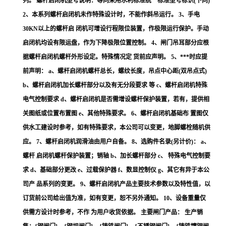
列。 螺杆启闭机型号说明：等同采用水利标准统一标准型号标识(下同)
2、本系列螺杆启闭机未作特殊设计时，不能作斜吊运行。 3、手电
30KN以上的螺杆启 闭机可增设行程限位装置，作极限运行保护。手动
启闭机均设有限运盘，作为下降极限位置控制。 4、闸门吊耳部分应根
据螺杆启闭机螺杆外形设定。特殊情况定 货前应声明。 5、***时应提
前声明： a、螺杆启闭机螺杆总长，螺纹长度，吊点中心距(双吊点式)
b、螺杆启闭机加长螺杆部分以及有无分段要求 等 c、螺杆启闭机特殊
电气控制要求 d、螺杆启闭机是否需增设螺杆保护装置，若有，提供相
关图纸或位置布置图 e、其他特殊要求。 6、螺杆启闭机基础布 置图仅
供水工建设时参考，如有特殊要求，本公司可以变更，地脚螺栓随机供
应。 7、螺杆启闭机润滑油由用户自备。 8、选购件名录(另计价)： a、
螺杆 启闭机螺杆保护装置；销轴 b、加长螺杆部分 c、 特殊电气控制要
求 d、基础部分更改 e、过载保护器 f、数显控制仪 g、其它有异于本公
司产 品系列的变更。 9、螺杆启闭机产品主要技术参数以及特性值，以
订货前公司给出值为准，如有变更，恕不另外通知。 10、设备重量仅
供需方设计时参考，不作 为用户收货依据。 主要闸门产品： 生产销