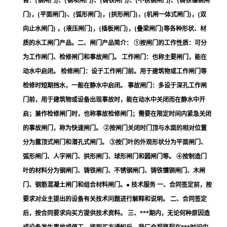
售：{钢闸门}、{钢坝闸门}、{铸铁闸门}、{不锈钢闸门}、{铸铁镶铜闸
门}，{平面闸门}、{弧形闸门}，{拱形闸门}，{机闸一体式闸门}，{双
向止水闸门} ，{液压闸门}，{插板闸门}，{叠梁闸门}等各种形状、材
质的水工闸门产品。二、闸门产品简介： ①按闸门的工作性质：可分
为工作闸门、检修闸门和事故闸门。 工作闸门：也称主要闸门，能在
动水中启闭。 检修闸门：设于工作闸门前。用于建筑物或工作闸门等
检修时短期挡水，一般在静水中启闭。 事故闸门：多设于深孔工作闸
门前，用于建筑物或设备出现事故时，能在动水中关闭而在静水中开
启；兼作检修闸门时，也称事故检修闸门；需要在限定时间内紧急关闭
的事故闸门，称为快速闸门。 ②按闸门关闭时门顶与水面的相对位置
分为露顶式闸门和潜孔式闸门。 ③按门叶的外观形状分为平面闸门、
弧形闸门、人字闸门、拱形闸门、球形闸门和圆闸门等。 ④按制造门
叶的材料分为钢闸门、铸铁闸门、不锈钢闸门、铸铁镶铜闸门、木闸
门、钢筋混凝土闸门和组合材料闸门。● 技术服务 一、合同签定前，按
要求对业主提出的设备有关技术问题进行解释和说明。 二、合同签定
后，按合同要求向买方提供技术资料。 三、***期内，无论何种原因造