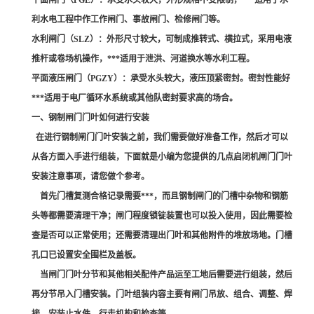
平面闸门（PGE）：承受水头较大，外形规格不受限制，***适用于水
利水电工程中作工作闸门、事故闸门、检修闸门等。
水利闸门（SLZ）：外形尺寸较大，可制成推转式、横拉式，采用电液
推杆或卷场机操作，***适用于泄洪、河道换水等水利工程。
平面液压闸门（PGZY）：承受水头较大，液压顶紧密封。密封性能好
***适用于电厂循环水系统或其他队密封要求高的场合。
一、钢制闸门门叶如何进行安装
在进行钢制闸门门叶安装之前，我们需要做好准备工作，然后才可以
从各方面入手进行组装，下面就是小编为您提供的几点启闭机闸门门叶
安装注意事项，请您做个参考。
首先门槽复测合格记录需要***，而且钢制闸门的门槽中杂物和钢筋
头等都需要清理干净；闸门程度锁锭装置也可以投入使用，因此需要检
查是否可以正常使用；还需要清理出门叶和其他附件的堆放场地。门槽
孔口已设置安全围栏及盖板。
当闸门门叶分节和其他相关配件产品运至工地后需要进行组装，然后
再分节吊入门槽安装。门叶组装内容主要有闸门吊放、组合、调整、焊