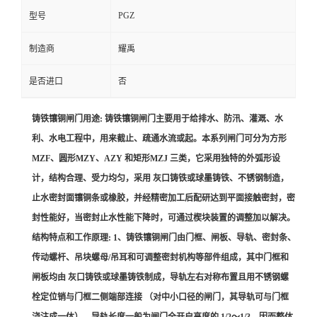
PGZ
型号
制造商
耀禹
是否进口
否
铸铁镶铜闸门用途: 铸铁镶铜闸门主要用于给排水、防汛、灌溉、水
利、水电工程中，用来截止、疏通水流或起。本系列闸门可分为方形
MZF、圆形MZY、AZY 和矩形MZJ 三类，它采用独特的外弧形设
计，结构合理、受力均匀，采用 灰口铸铁或球墨铸铁、不锈钢制造，
止水密封面镶铜条或橡胶，并经精密加工后配研达到平面接触密封，密
封性能好，当密封止水性能下降时，可通过楔块装置的调整加以解决。
结构特点和工作原理: 1、铸铁镶铜闸门由门框、闸板、导轨、密封条、
传动螺杆、吊块螺母/吊耳和可调整密封机构等部件组成，其中门框和
闸板均由 灰口铸铁或球墨铸铁制成，导轨左右对称布置且用不锈钢螺
栓定位销与门框二侧端部连接 （对中小口径的闸门，其导轨可与门框