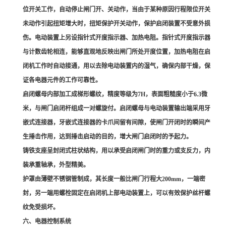
位开关工作，自动停止闸门开、关动作，当由于某种原因行程限位开关
未动作引起扭矩增大时，扭矩保护开关动作，保护启闭装置不受意外损
伤。电动装置上另设指针式开度指示器、加热电阻。指针式开度指示器
与计数齿轮相连，能够直观地反映出闸门所处开度位置，加热电阻在启
闭机工作时自动接通，用以去除电动装置内的湿气，确保内部干燥，保
证各电器元件的工作可靠性。
启闭螺母内部加工成梯形螺纹，精度等级为7H，表面粗糙度小于6.3微
米，与闸门启闭杆组成一对螺旋付。启闭螺母与电动装置输出端采用牙
嵌式连接器，牙嵌式连接器的卡爪间留有间隙，使闸门开闭时的瞬间产
生捶击作用，达到捶击启动的目的，增大闸门启闭时的予起力。
铸铁支座呈封闭式柱状结构，用以承受启闭闸门时的重力或支反力，内
装承重轴承，外型精美。
护罩由薄壁不锈钢管制成，其长度一般比闸门行程大200mm，一端密
封，另一端用螺栓固定在启闭机上部电动装置上，可以有效保护丝杆螺
纹免受损坏。
六、电器控制系统