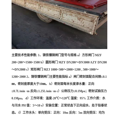
主要技术性能参数: 1、铸铁镶铜闸门型号与规格 a）方形闸门 MZF
200×200～3500×3500 b）圆形闸门 MZY DN200～DN3000 AZY DN200
～DN2000 c）矩形闸门 MZJ 1000×500～2000×1200 , 500×1000～
1200×2000 2、铸铁镶铜闸门主要性能指标 a）闸门密封面配合间隙≤0.1
㎜，密封座厚度大于10㎜。 b）密封面每米长度渗水量：正向
≤0.7L/min ·m 反向≤1.25L/min ·m c）公称压力≤0.1Mpa；密封试验压力
0.1Mpa。 d）工作环境：温度-20℃～120℃ 湿度：95% 工作介质：水
与污水 PH 值：5～10 e）安装位置：正常状态下正向迎水、处于铅垂状
态。 f）工作水头：单向受压：正向：10m 反向：5m 双向受压：均为