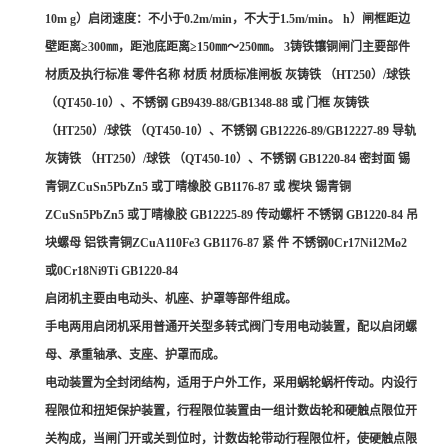
10m g）启闭速度：不小于0.2m/min，不大于1.5m/min。 h）闸框距边
壁距离≥300㎜，距池底距离≥150㎜～250㎜。 3铸铁镶铜闸门主要部件
材质及执行标准 零件名称 材质 材质标准闸板 灰铸铁 （HT250）/球铁
（QT450-10）、不锈钢 GB9439-88/GB1348-88 或 门框 灰铸铁
（HT250）/球铁 （QT450-10）、不锈钢 GB12226-89/GB12227-89 导轨
灰铸铁 （HT250）/球铁 （QT450-10）、不锈钢 GB1220-84 密封面 锡
青铜ZCuSn5PbZn5 或丁晴橡胶 GB1176-87 或 楔块 锡青铜
ZCuSn5PbZn5 或丁晴橡胶 GB12225-89 传动螺杆 不锈钢 GB1220-84 吊
块螺母 铝铁青铜ZCuA110Fe3 GB1176-87 紧 件 不锈钢0Cr17Ni12Mo2
或0Cr18Ni9Ti GB1220-84
启闭机主要由电动头、机座、护罩等部件组成。
手电两用启闭机采用普通开关型多转式阀门专用电动装置，配以启闭螺
母、承重轴承、支座、护罩而成。
电动装置为全封闭结构，适用于户外工作，采用蜗轮蜗杆传动。内设行
程限位和扭矩保护装置，行程限位装置由一组计数齿轮和硬触点限位开
关构成，当闸门开或关到位时，计数齿轮带动行程限位杆，使硬触点限