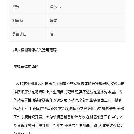
型号
清污机
制造商
耀禹
是否进口
否
捞式格栅清污机的运用范畴
原理与运用场所
反捞式格栅清污机是由合金钢或不锈钢板做成的独特形耙齿,按必须的
排序顺序装在耙齿轴上产生密闭式耙齿链,其下边装在进水沟水里。当
传动装置推动链轮链条作均速定项转动时,全部耙齿链便由上而下健身
运动,并带上液体脏物从液體中提取,流体力学根据耙齿空隙流出去,全部
工作态度持续开展。因为该机器设备设计有效,在机器设备工作中时,本
身具备较强的自净作用工作能力,不容易产生阻塞问题, 因此平时检修劳