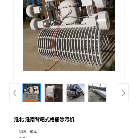
淮北 淮南背耙式格栅除污机
品牌：
耀禹