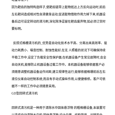
动量非常少。
因为耙齿的独特构造样子,使耙齿链带上脏物抵达上方反向运动时,前后
左右耙间造成相对性自清健身运动,促进脏物借助作用力掉下来,机器设
备后边可设定转动的清污刷,深化除净逗留在耙齿废弃物,如必须订货时
要标明。
反捞式格栅清污机的_优势是自动化技术水平高、分离出来高效率、驱
动力耗费小、噪音控制、耐蚀性能好,在无 人照看的状况下可确保持续
平稳工作中,设定了负载安全性保护器,在机器设备产生常见故障时,会全
自动关机,能够防止机器设备过载工作中。本机器设备能够依据客户必
须随意调整机器设备运作间距,建立规律性运行;能够依据格珊前后左右
液位仪差自动控制系统;而且有手动式操纵作用,以便捷维修。客户可依
据不一样的工作中必须随意采用。
GD型回转式清污机
回转式清污机是一种用于清除水中固体悬浮物 的粗格栅设备,本装置可