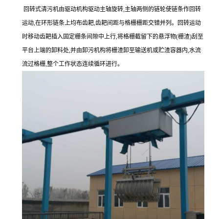
回转式清污机由驱动机构驱动主轴旋转,主轴两侧的链轮使链条作回转
运动,在环形链条上均布齿耙,齿耙间距与格栅栅距交错并列。回转运动
时移动齿耙插入固定栅条间隙中上行,将格栅截留下的悬浮物(栅渣)刮至
平台上端的卸料处,并由卸污机构将栅渣卸至输送机或贮渣容器内,水流
流过格栅,整个工作状态连续循环进行。