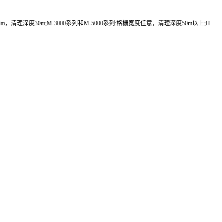
，清理深度30m;M-3000系列和M-5000系列:格栅宽度任意，清理深度50m以上;H