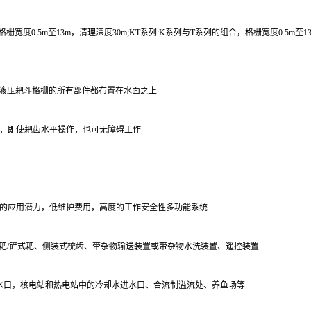
栅宽度0.5m至13m，清理深度30m;KT系列:K系列与T系列的组合，格栅宽度0.5m至13m
，液压耙斗格栅的所有部件都布置在水面之上
化，即使耙齿水平操作，也可无障碍工作
大的应用潜力，低维护费用，高度的工作安全性多功能系统
形耙/铲式耙、侧装式梳齿、带杂物输送装置或带杂物水洗装置、遥控装置
取水口，核电站和热电站中的冷却水进水口、合流制溢流处、养鱼场等