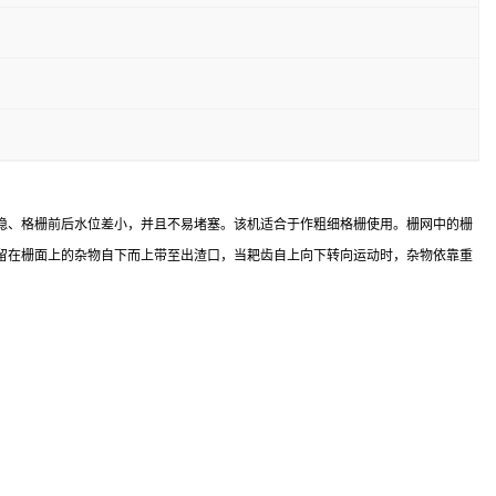
平稳、格栅前后水位差小，并且不易堵塞。该机适合于作粗细格栅使用。栅网中的栅
截留在栅面上的杂物自下而上带至出渣口，当耙齿自上向下转向运动时，杂物依靠重