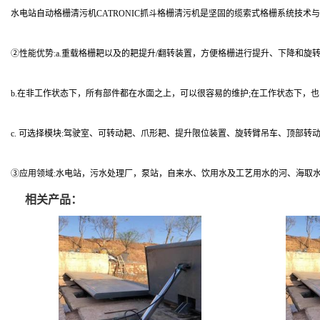
水电站自动格栅清污机CATRONIC抓斗格栅清污机是坚固的缆索式格栅系统技术与高端
②性能优势:a.重载格栅耙以及的耙提升/翻转装置，方便格栅进行提升、下降和旋
b.在非工作状态下，所有部件都在水面之上，可以很容易的维护;在工作状态下，
c. 可选择模块:驾驶室、可转动耙、爪形耙、提升限位装置、旋转臂吊车、顶部
③应用领域:水电站，污水处理厂，泵站，自来水、饮用水及工艺用水的河、海取
相关产品：