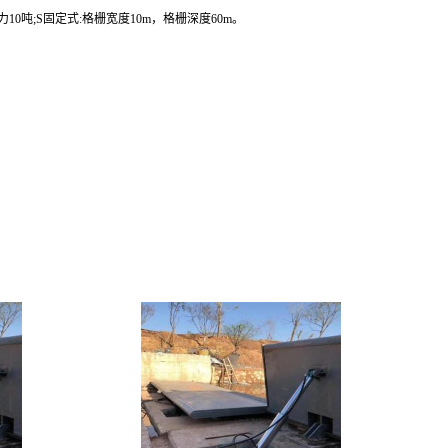
0吨;S固定式:格栅宽度10m，格栅深度60m。