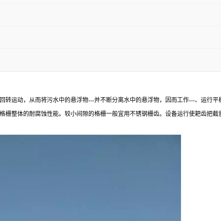
转运动，从而将污水中的悬浮物---并不断分离水中的悬浮物，因而工作---、运行
高了格栅整体的耐腐蚀性能。较小间隙的格栅一般宜用不锈钢栅齿。设备运行使耙齿把