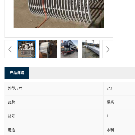
产品详请
2*3
外型尺寸
品牌
耀禹
1
货号
用途
水利