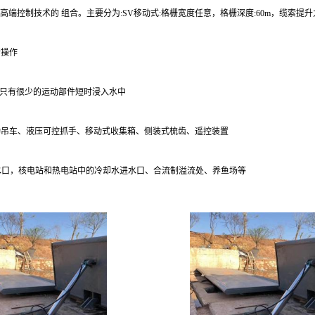
控制技术的 组合。主要分为:SV移动式:格栅宽度任意，格栅深度:60m，缆索提升力1
转操作
也只有很少的运动部件短时浸入水中
转动吊车、液压可控抓手、移动式收集箱、侧装式梳齿、遥控装置
水口，核电站和热电站中的冷却水进水口、合流制溢流处、养鱼场等