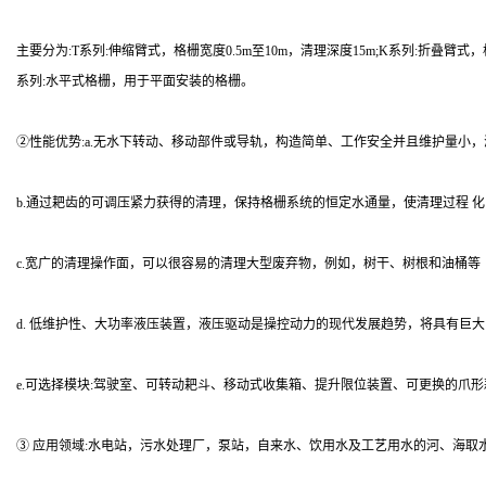
主要分为:T系列:伸缩臂式，格栅宽度0.5m至10m，清理深度15m;K系列:折叠臂式，格
系列:水平式格栅，用于平面安装的格栅。
②性能优势:a.无水下转动、移动部件或导轨，构造简单、工作安全并且维护量小
b.通过耙齿的可调压紧力获得的清理，保持格栅系统的恒定水通量，使清理过程 
c.宽广的清理操作面，可以很容易的清理大型废弃物，例如，树干、树根和油桶等
d. 低维护性、大功率液压装置，液压驱动是操控动力的现代发展趋势，将具有巨
e.可选择模块:驾驶室、可转动耙斗、移动式收集箱、提升限位装置、可更换的爪
③ 应用领域:水电站，污水处理厂，泵站，自来水、饮用水及工艺用水的河、海