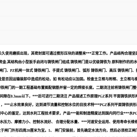
久使用磨损出现，其密封面可通过楔形压块的调整来***正常工作。产品结构合理坚固
程资金.其结构由小型扳手启闭与铸铁闸门组成.铸铁闸门是以优级铸铁为 原料制作的
圆闸门、PZ机闸一体式 铸铁闸门、手提式 铸铁闸门、弧形 铸铁闸门、高压 铸铁闸
螺栓是否因运输装卸中造成的松动，如 有松动应以加固。检查主立框与附框、主立框
铸铁闸门的一期工程基础布置图配钢筋并留一定的焊接长度。二期浇注前将铸铁闸门整
在0.3mm以下，***后可进行二期浇注 产品描述工作原理PGZ系列 平面铸铁
，***止水效果良好，达到调节流量和控制水位的目技术特***PGZ系列平面铸铁拱
中心的鉴定，达到水利工程技术要求，产品***能和制造精度达到国内同行业***水P
的水压力、摩擦力小、控制水流好、 合理分配水量、***河道安全运用、使用寿命长维
于闸门外形四周20厘米为宜。1、 闸门安装前，首先确定水流方向，然后必须校正闸门