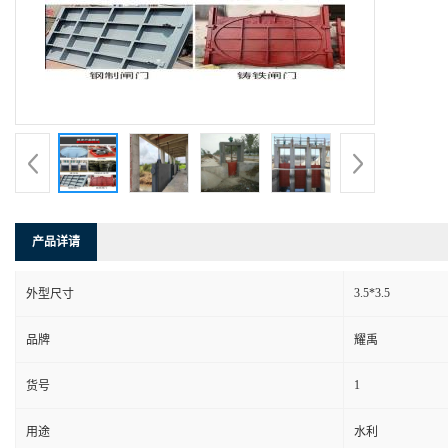
产品详请
3.5*3.5
外型尺寸
品牌
耀禹
1
货号
用途
水利