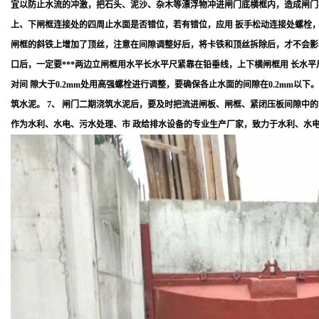
宜以防止水流的冲激，把石头、泥沙、杂木等漂浮物冲进闸门底横框内，造成闸门不
上、下闸框连接处的四周止水面是否错位，若有错位，应用 扳手松动连接处螺栓
闸框的斜铁上增加了顶丝，注意在间隙调整好后，将卡铁和顶丝拆除后，才不会影响
口后，一定要***两边立闸框用水平长水平尺紧靠在铅垂线，上下横闸框用 长
对间 隙大于0.2mm处用高强螺栓进行调整，要确保各止水面的间隙在0.2mm
筑水泥。 7、 闸门二期浇筑水泥后，要及时把流进闸板、闸框、紧闭压板间隙中
作为水利、水电、污水处理、市 政给排水设备的专业生产厂家，致力于水利、水