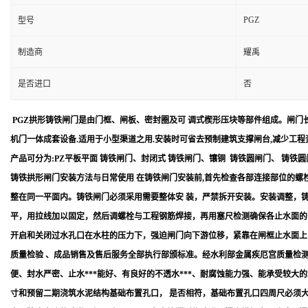
PGZ
型号
制造商
耀禹
是否进口
否
PGZ拱形铸铁闸门是由门框、闸板、密封圈及可 调式楔形压块等部件组成。闸门长
机门一体成套设备.适用于小型渠道之用.安装时可省去预制建筑支撑闸台,减少工
产品可分为:PZ平板平面 铸铁闸门、封闭式 铸铁闸门、镶铜 铸铁圆闸门、 铸铁
铸铁拱形闸门安装方法与日常使用 在铸铁闸门安装前,首先检查各部连接部位的
整在同一平面内。铸铁闸门必须采用需要整体安 装，严禁拆开安装。安装调整，
平，用拉线加以固定，然后调螺栓与工程钢筋焊接，再用塞尺检测确保各止水面的间隙
开启和关闭过水孔口在水柱的压力下，强迫闸门向下游位移，紧靠在闸框止水面上 
质量检验 、成品销售及售后服务全部执行部颁标准。经水利部金属疾厄宫质量检测
便、封水严密、止水***能好、有良好的不透水***、耐腐蚀能力强、能承受较大
寸和预留二期浇筑水泥结构基础布置孔口， 是否相符，基础布置孔口四周尺必须大