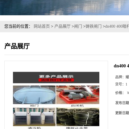
您当前的位置：
网站首页
>
产品展厅
>
闸门
>
铸铁闸门
>
dn400 4
产品展厅
dn40
品牌：
耀
货号：
1
价格：
￥
发布日期
更新日期