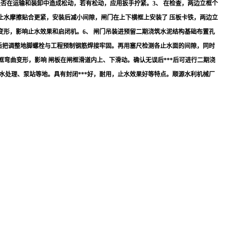
是否在运输和装卸中造成松动，若有松动，应用扳手拧紧。3、 在检查，两边立框个
止水摩擦贴合更紧，安装后减小间隙，闸门在上下横框上安装了 压板卡铁，两边立
变形，影响止水效果和启闭机。6、 闸门吊装进预留二期浇筑水泥结构基础布置孔
然后把调整地脚螺栓与工程预制钢筋焊接牢固。再用塞尺检测各止水面的间隙，同时
框弯曲变形，影响 闸板在闸框滑道内上、下滑动。确认无误后***后可进行二期浇
水处理、泵站等地。具有封闭***好，耐用，止水效果好等特点。顺源水利机械厂