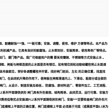
、耐磨耐蚀***强、***能可靠；安装、调整、使用、维护 方便等特点。本产品为
的水利机械产品，它具有良好的耐腐蚀，止水密封好，安装简单，使用寿命厂等特点。
门、拍门、潮门等产品。我厂可根据用户的需 要采用镶铜、不锈钢等方式安装止水 。
与横框、闸板与闸框连接的止水面是否有错位，如有错位则松动联结螺栓将止水面调
体吊装就位，穿好各调整螺栓并拧紧，找好闸门前后、左右 的正确位置，找直找
拱形闸门，在启闭机升降的作用下，使闸板在闸框滑道内上、下滑动，能部分或全部的
形闸门，从设计、制造安装及验收.、防腐蚀、原材料进厂、零部件加工、工艺流程、
GZ系列平面铸铁拱形 闸门具有外形美观、结构简单、启闭灵活、运行可靠、安装方
修费用低等优点安装调PGZ系列平面铸铁拱形闸门，安装***定要检查闸门的外形尺
底横框上平面的正确位置，闸门底横框上平面 必须高于河底（或渠底平面0.5米为