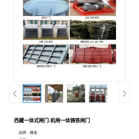
西藏一体式闸门-机闸一体铸铁闸门
品牌：
耀禹