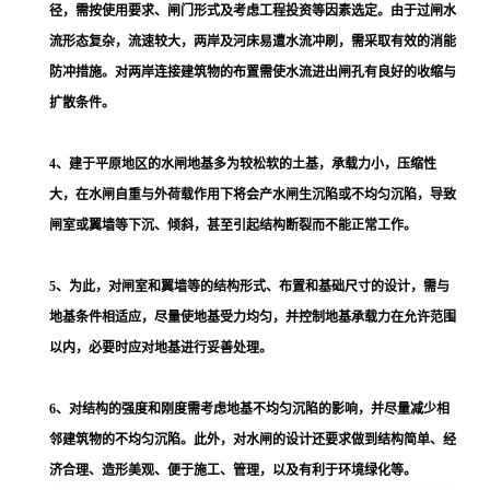
径，需按使用要求、闸门形式及考虑工程投资等因素选定。由于过闸水
流形态复杂，流速较大，两岸及河床易遭水流冲刷，需采取有效的消能
防冲措施。对两岸连接建筑物的布置需使水流进出闸孔有良好的收缩与
扩散条件。
4、建于平原地区的水闸地基多为较松软的土基，承载力小，压缩性
大，在水闸自重与外荷载作用下将会产水闸生沉陷或不均匀沉陷，导致
闸室或翼墙等下沉、倾斜，甚至引起结构断裂而不能正常工作。
5、为此，对闸室和翼墙等的结构形式、布置和基础尺寸的设计，需与
地基条件相适应，尽量使地基受力均匀，并控制地基承载力在允许范围
以内，必要时应对地基进行妥善处理。
6、对结构的强度和刚度需考虑地基不均匀沉陷的影响，并尽量减少相
邻建筑物的不均匀沉陷。此外，对水闸的设计还要求做到结构简单、经
济合理、造形美观、便于施工、管理，以及有利于环境绿化等。