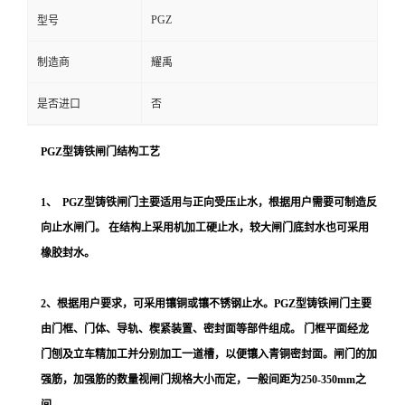
PGZ
型号
制造商
耀禹
是否进口
否
PGZ型铸铁闸门结构工艺
1、 PGZ型铸铁闸门主要适用与正向受压止水，根据用户需要可制造反
向止水闸门。 在结构上采用机加工硬止水，较大闸门底封水也可采用
橡胶封水。
2、根据用户要求，可采用镶铜或镶不锈钢止水。PGZ型铸铁闸门主要
由门框、门体、导轨、楔紧装置、密封面等部件组成。 门框平面经龙
门刨及立车精加工并分别加工一道槽，以便镶入青铜密封面。闸门的加
强筋，加强筋的数量视闸门规格大小而定，一般间距为250-350mm之