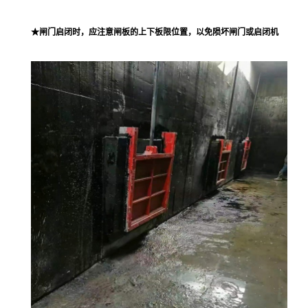
★闸门启闭时，应注意闸板的上下板限位置，以免陨坏闸门或启闭机