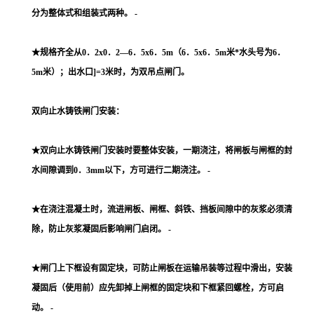
分为整体式和组装式两种。 -
★规格齐全从0．2x0．2—6．5x6．5m（6．5x6．5m米*水头号为6．
5m米）；出水口]=3米时，为双吊点闸门。
双向止水铸铁闸门安装：
★双向止水铸铁闸门安装时要整体安装，一期浇注，将闸板与闸框的封
水间隙调到0．3mm以下，方可进行二期浇注。 -
★在浇注混凝土时，流进闸板、闸框、斜铁、挡板间隙中的灰浆必须清
除，防止灰浆凝固后影响闸门启闭。 -
★闸门上下框设有固定块，可防止闸板在运输吊装等过程中滑出，安装
凝固后（使用前）应先卸掉上闸框的固定块和下框紧回螺栓，方可启
动。 -