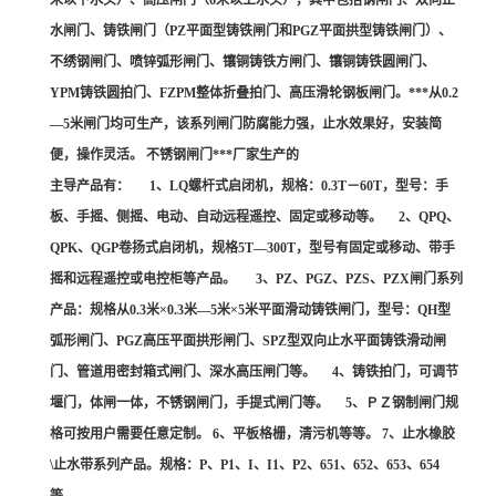
米以下水头）、高压闸门（6米以上水头），其中包括钢闸门、双向止
水闸门、铸铁闸门（PZ平面型铸铁闸门和PGZ平面拱型铸铁闸门）、
不绣钢闸门、喷锌弧形闸门、镶铜铸铁方闸门、镶铜铸铁圆闸门、
YPM铸铁圆拍门、FZPM整体折叠拍门、高压滑轮钢板闸门。***从0.2
—5米闸门均可生产，该系列闸门防腐能力强，止水效果好，安装简
便，操作灵活。 不锈钢闸门***厂家生产的
主导产品有： 1、LQ螺杆式启闭机，规格：0.3T－60T，型号：手
板、手摇、侧摇、电动、自动远程遥控、固定或移动等。 2、QPQ、
QPK、QGP卷扬式启闭机，规格5T—300T，型号有固定或移动、带手
摇和远程遥控或电控柜等产品。 3、PZ、PGZ、PZS、PZX闸门系列
产品：规格从0.3米×0.3米—5米×5米平面滑动铸铁闸门，型号：QH型
弧形闸门、PGZ高压平面拱形闸门、SPZ型双向止水平面铸铁滑动闸
门、管道用密封箱式闸门、深水高压闸门等。 4、铸铁拍门，可调节
堰门，体闸一体，不锈钢闸门，手提式闸门等。 5、ＰＺ钢制闸门规
格可按用户需要任意定制。 6、平板格栅，清污机等等。 7、止水橡胶
\止水带系列产品。规格：P、P1、I、I1、P2、651、652、653、654