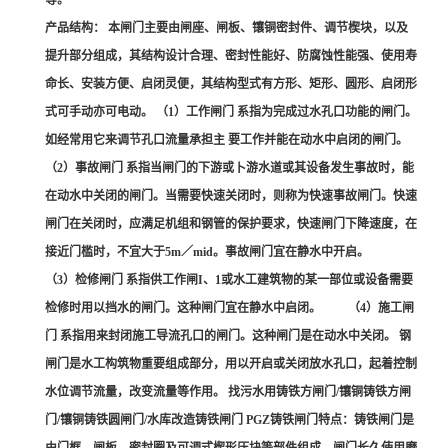
等。
产品结构： 本闸门主要由闸座、闸板、镶铜密封件、调节楔块，以及
提升部分组成，其结构设计合理、密封性能好、防腐蚀性能强、使用寿
命长、安装方便、启闭灵便，其结构型式有方形、矩形、圆形、启闭形
式可手动亦可电动。 （1）工作闸门 系指为完成过水孔口功能的闸门。
如经常用它来调节孔口流量承担主 要工作并能在动水中启闭的闸门。
（2）事故闸门 系指当闸门的下游或卜游水道或其设备发生事故时，能
在动水中关闭的闸门。当需要快速关闭时，则称为快速事故闸门。快速
闸门在关闭时，应满足机组和钢管的保护要求，快速闸门下降速度，在
接近门槛时，不宜大于5m／mid。事故闸门宜在静水中开启。
（3）检修闸门 系指供工作闸I、1或水工建筑物的某一部位或设备需要
检修时用以挡水的闸门。这种闸门宜在静水中启闭。 （4）施工闸
门 系指用来封闭施工导流孔口的闸门。这种闸门是在动水中关闭。 钢
闸门是水工构筑物重要组成部分，用以开启或关闭放水孔口，起着控制
水位调节流量，改变流量等作用。 找污水用铸铁方闸门/镶铜铸铁方闸
门/镶铜铸铁圆闸门/水库改造铸铁闸门 PGZ铸铁闸门特点：铸铁闸门是