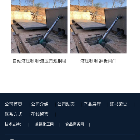
自动液压钢坝/液压景观钢坝
液压钢坝 翻板闸门
公司首页
|
公司介绍
|
公司动态
|
产品展厅
|
证书荣誉
|
联系方式
|
在线留言
|
技术支持：
|
盖德化工网
|
食品商务网
|