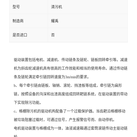
型号
清污机
制造商
耀禹
是否进口
否
驱动装置包括电机、减速机、传动链条及链轮、链板回转牵引等。减速
机为斜齿轮减速机具有很高的工作效能和相当的使用寿命。通过传动链
条及链轮满足牵引链回转速度为3m/min的要求。
b、每个牵引链由链板、轴销、滚轮、挡渣板等组成，牵引链为扁形
链，按照设备的沟深和出渣高度组成回转耙链系统，在驱动装置的带动
下实现除污功能。
c、格栅除污机的驱动机构配备了一个过载保护器。当齿耙沿格栅移动
被垃圾阻塞过载时，可通过信号，产生报警信号而、自动停机。
电机驱动装置与格栅成为一体，油浸减速箱通过套筒滚链传动主驱动链