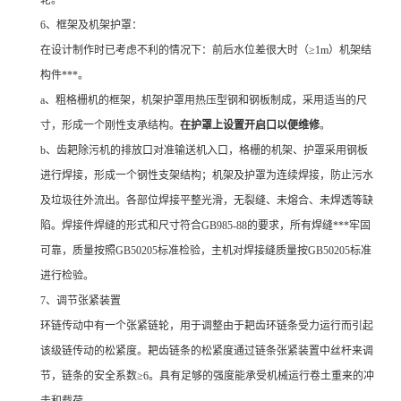
轮。
6、框架及机架护罩：
在设计制作时已考虑不利的情况下：前后水位差很大时（≥1m）机架结
构件***。
a、粗格栅机的框架，机架护罩用热压型钢和钢板制成，采用适当的尺
寸，形成一个刚性支承结构。
在护罩上设置开启口以便维修
。
b、齿耙除污机的排放口对准输送机入口，格栅的机架、护罩采用钢板
进行焊接，形成一个钢性支架结构；机架及护罩为连续焊接，防止污水
及垃圾往外流出。各部位焊接平整光滑，无裂缝、未熔合、未焊透等缺
陷。焊接件焊缝的形式和尺寸符合GB985-88的要求，所有焊缝***牢固
可靠，质量按照GB50205标准检验，主机对焊接缝质量按GB50205标准
进行检验。
7、调节张紧装置
环链传动中有一个张紧链轮，用于调整由于耙齿环链条受力运行而引起
该级链传动的松紧度。耙齿链条的松紧度通过链条张紧装置中丝杆来调
节，链条的安全系数≥6。具有足够的强度能承受机械运行卷土重来的冲