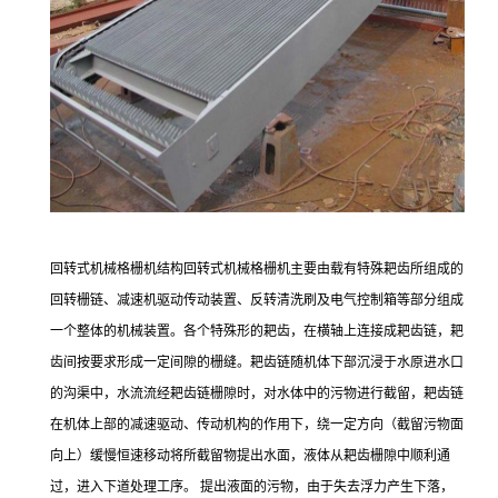
回转式机械格栅机结构回转式机械格栅机主要由载有特殊耙齿所组成的
回转栅链、减速机驱动传动装置、反转清洗刷及电气控制箱等部分组成
一个整体的机械装置。各个特殊形的耙齿，在横轴上连接成耙齿链，耙
齿间按要求形成一定间隙的栅缝。耙齿链随机体下部沉浸于水原进水口
的沟渠中，水流流经耙齿链栅隙时，对水体中的污物进行截留，耙齿链
在机体上部的减速驱动、传动机构的作用下，绕一定方向（截留污物面
向上）缓慢恒速移动将所截留物提出水面，液体从耙齿栅隙中顺利通
过，进入下道处理工序。 提出液面的污物，由于失去浮力产生下落，