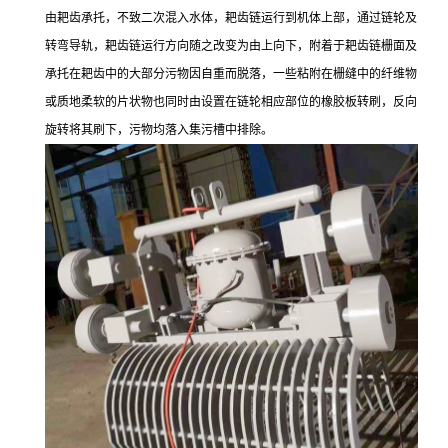
由耙齿承托，不致二次混入水体，耙齿链运行到机体上部，通过链轮及
转弯导轨，耙齿链运行方向随之改变为由上向下，附着于耙齿链栅面及
承托在耙齿中的大部分污物因自重而脱落，一些粘附在栅缝中的纤维物
或质地柔软的片状物也同时由设置在链轮相应部位的橡胶板转刷，反向
旋转将其刷下，污物均落入集污槽中排除。