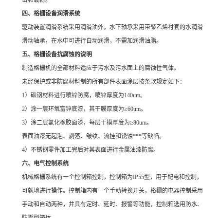
击和载荷。
四、格栅设备润滑系统
驱动装置润滑系统采用润滑油外。水下轴承采用带聚乙烯衬套的水润滑
滑动轴承，在水中可进行自动润滑，不需加润滑油脂。
五、格栅设备抗腐蚀的说明
制造格栅机的全部材料适应于污水及污水面上的腐蚀性气体。
未经保护或非防腐材料制的所有部件表面涂层按条款规定如下：
1）碳钢材料进行喷锌防腐，喷锌厚度为140um。
2）涂一层环氧富锌底漆，其干膜厚度为≥60um。
3）涂二层氯化橡胶面漆，每层干模厚度为≥80um。
表面油漆无起泡、剥落、皱纹、流挂和锈蚀***等缺陷。
4）不锈钢零件加工完后对其表面进行金属油漆防腐。
六、电气控制系统
机械格栅系统有一个控制箱控制，控制箱为IP55型，用于配电和控制，
可就地进行操作。控制箱内有一个手动转换开关，格栅的电器控制采用
手动和自动两种，并具有定时、延时、报警等功能，控制箱选用防水、