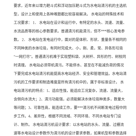
要求，近年来以增力耙斗式和浮动加压耙斗式为水电站清污机的主选机
型，设计上和使用上各种难题都比较容易解决。 水电站的特殊技术和
工况要求： 1． 水电站在设计和运行中，有特定的水头、流速、流量、
水流品质等的核心参数要求。普通清污机能清污，但不***核心发电参
数。 2． 水电站在发电运行中，面对的是体积、形状、重量各不相同的
不同种类的水体垃圾，有同时完成大、小，刚、柔，常、异各形垃圾
“一网打尽”。普通清污机难于实现塑料袋、大树杆、异形的竹、树枝同
时清理。 水电站必须带机清污。不能停水、甚至在不能减负荷的情况
下要完成水电站清污机能提高水电站经济、安全和管理效益。水电站清
污机的工作要求和制造难度是所有清污机中的，属于非标准设计。 水
电站清污机的特点：1、适应性强，能适应工况复杂，流速、流量大，
含侧向水流大；2、清污功能强，必须能解决水体垃圾种类多，数量大
等问题；3、可靠性高，能连续工作，要***清污机不间断发电过程中同
步工作。4、差异性，根据不同流域、不同环境、不同水电站专门设
计、制作。 水电站清污机设计要求：以水电站的水头、流量、过栅流
速等水电站设计参数作为清污机的设计要求参数，如果机型和参数选择