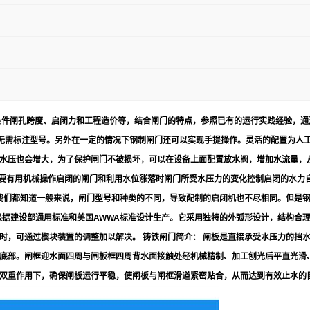
条件闸孔跨度、启闭力和工程造价等，结合闸门的特点，参照已有的运行实践经验，通
，无需标注型号。另外在一定的情况下钢制闸门还可以实现手提操作。灵活的配置为人工
水压也会增大，为了保护闸门不被损坏，可以在设备上面配置放水阀，增加水流量，
主要有用机械操作启闭的闸门和利用水位涨落时闸门所受水压力的变化控制启闭的水力自
。我们都知道一般来说，闸门型号和种类的不同，导致配制的启闭机也不尽相同。但是
，根据建设部通用标准和美国AWWA标准设计生产。它采用独特的外弧形设计，结构合
时，可通过楔块装置的调整加以解决。 铸铁闸门简介： 闸板是直接承受水压力的挡
底部。闸框迎水面四周与闸板框四周背水面接触处经机械精制、加工刨光后平直光滑
双重作用下，确保闸板运行平稳，使闸板与闸框滑道紧密贴合，从而达到有效止水的