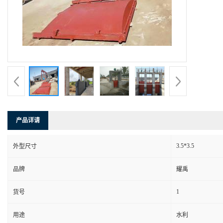
产品详请
3.5*3.5
外型尺寸
品牌
耀禹
1
货号
用途
水利