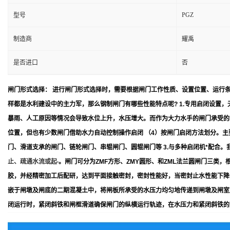
PGZ
型号
制造商
耀禹
是否进口
否
闸门形式选择： 进行闸门形式选择时，需要根据闸门工作性质、设置位置、运行
样都是水利建设中的主力军，那么钢制闸门有哪些性能特点呢? 1.专用启闭设置
暴雨、人工原因等情况会导致水位上升，水压增大。而作为大力水手的闸门承受的
位置，但也有少数闸门借助水力自动控制操作启闭 （4）按闸门启闭方法划分。
门、滑道支承的闸门、链轮闸门、串辊闸门、圆辊闸门等 3.与多种启闭机*配合
止、疏通水流或起
。闸门可分为ZMF方形、ZMY圆形、和ZML法兰圆闸门三类
胶，并经精密加工后配研，达到平面接触密封，密封性能好，当密封止水性能下降
嵌于闸墩及闸底的二期混凝土中，将闸板所承受的水压力均匀地传递到闸墩及闸室
闭运行时，紧闭斜铁和闸框滑道确保闸门的纵横运行轨迹，在水压力和紧闭斜铁的