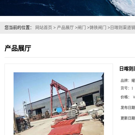
您当前的位置：
网站首页
>
产品展厅
>
闸门
>
铸铁闸门
>
日喀则渠道钢
产品展厅
日喀则
品牌：
耀
货号：
1
价格：
￥
发布日期
更新日期