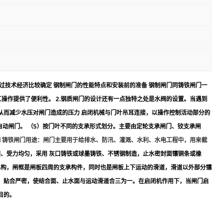
过技术经济比较确定 钢制闸门的性能特点和安装前的准备 钢制闸门同铸铁闸门一
操作提供了便利性。 2.钢质闸门的设计还有一点独特之处是水阀的设置。当遇到
从而减少水压对闸门造成的压力 启闭机械与门叶吊耳连接，以操作控制活动部分的
动闸门。 （5）按门叶不同的支承形式划分。主要由定轮支承闸门、铰支承闸
钢
铸铁闸门用途：闸门主要用于给排水、防汛、灌溉、水利、水电工程中，用来截
理、受力均匀，采用 灰口铸铁或球墨铸铁、不锈钢制造，止水密封面镶铜条或橡
水构，闸框是闸板四周的支承构件，同时也是闸板上下运动的滑道，滑道以外部分镶
、贴合严密，使结合面、止水面与运动滑道合三为一。在启闭机作用下，当闸门启
目的。