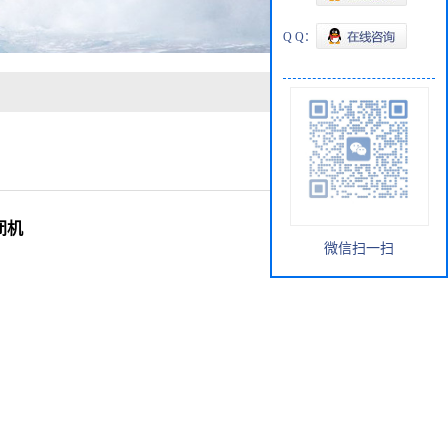
Q Q：
闭机
微信扫一扫