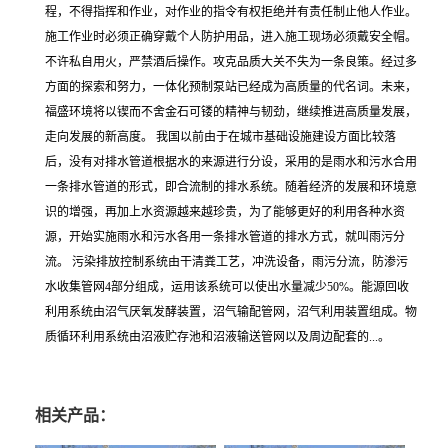
程，不得指挥和作业，对作业的指令有权拒绝并有责任制止他人作业。
施工作业时必须正确穿戴个人防护用品，进入施工现场必须戴安全帽。
不许私自用火，严禁酒后操作。攻克品质大关不失为一条良策。经过多
方面的探索和努力，一体化预制泵站已经成为高质量的代名词。未来，
福盛环境将以锲而不舍金石可镂的精神与韧劲，继续推进高质量发展，
走向发展的新高度。 我国以前由于在城市基础设施建设方面比较落
后，没有对排水管道根据水的来源进行分设，采用的是雨水和污水合用
一条排水管道的形式，即合流制的排水系统。随着经济的发展和环境意
识的增强，再加上水资源越来越珍贵，为了能够更好的利用各种水资
源，开始实施雨水和污水各用一条排水管道的排水方式，就叫雨污分
流。 污染排放控制系统由干清粪工艺，冲洗设备，雨污分流，防渗污
水收集管网4部分组成，运用该系统可以使出水量减少50%。能源回收
利用系统由沼气厌氧发酵装置，沼气输配管网，沼气利用装置组成。物
质循环利用系统由沼液贮存池和沼液输送管网以及周边配套的...。
相关产品：