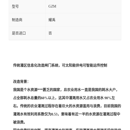
GZM
型号
制造商
耀禹
是否进口
否
传统灌区信息化改造闸门系统，可太阳能供电可智能远传控制
改造背景：
我国是个水资源***匮乏的国家，且农业用水一直是我国的耗水大户，
占全部耗水总量的60%以上，这其中灌溉用水又占农业用水 90%左
右。传统的农业灌溉过程存在着巨大的水资源滥用与浪费，目前我国的
灌溉水有效利用系数仅为0.53，意味着有近一半的水资源在灌溉过程中
被浪费。