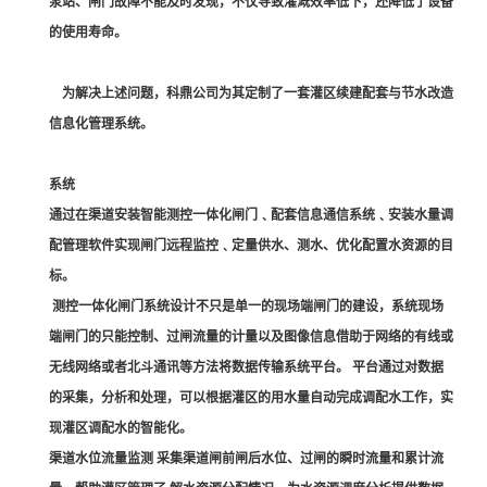
泵站、闸门故障不能及时发现，不仅导致灌溉效率低下，还降低了设备
的使用寿命。
为解决上述问题，科鼎公司为其定制了一套灌区续建配套与节水改造
信息化管理系统。
系统
通过在渠道安装智能测控一体化闸门﹑配套信息通信系统﹑安装水量调
配管理软件实现闸门远程监控﹑定量供水、测水、优化配置水资源的目
标。
测控一体化闸门系统设计不只是单一的现场端闸门的建设，系统现场
端闸门的只能控制、过闸流量的计量以及图像信息借助于网络的有线或
无线网络或者北斗通讯等方法将数据传输系统平台。 平台通过对数据
的采集，分析和处理，可以根据灌区的用水量自动完成调配水工作，实
现灌区调配水的智能化。
渠道水位流量监测 采集渠道闸前闸后水位、过闸的瞬时流量和累计流