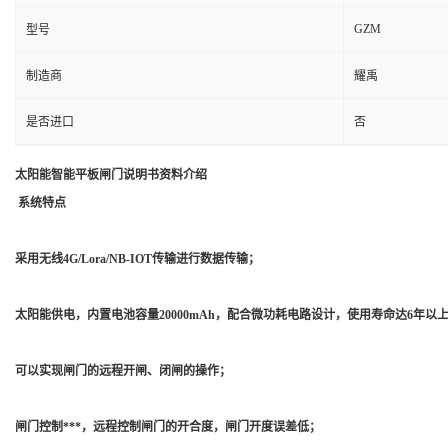
GZM
型号
制造商
耀禹
是否进口
否
太阳能智能平板闸门说明书资料介绍
系统特点
采用无线4G/Lora/NB-IOT传输进行数据传输；
太阳能供电，内置电池容量20000mAh，配合微功耗电路设计，使用寿命达6年以
可以实现闸门的远程开闸、闭闸的操作；
闸门控制***，远程控制闸门的开合度，闸门开度误差低；