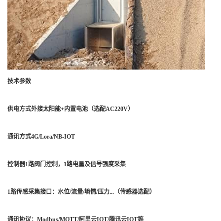
技术参数
供电方式外接太阳能+内置电池（选配AC220V）
通讯方式4G/Lora/NB-IOT
控制器1路阀门控制，1路电量及信号强度采集
1路传感采集接口：水位/流量/墒情/压力...（传感器选配）
通讯协议：Modbus/MQTT/阿里云IOT/腾讯云IOT等