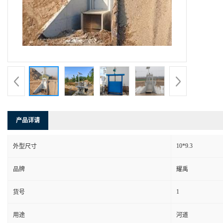
产品详请
10*9.3
外型尺寸
品牌
耀禹
1
货号
用途
河道