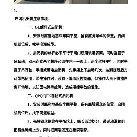
1，
启闭机安装注意事项：
一、QL螺杆式启闭机：
1、安装时底座地基应牢固平整，留有底脚螺丝的位置，启闭
机到位后，找平浇灌成型。
2、启闭机的丝杆必须平行于闸门研磨轨道表面，同时垂直于
吊耳轴，双吊点式两个机座必须在同一平面上，两个丝杆平行，同时垂
直于吊耳轴，手摇或带电启闭机，先手摇上下启动几次，达到规范后方
可带电使用；带电操作时，设有下降深度控制器，但操作人员不得擅自
离开场地，以防因电路等故障，造成碰撞事故的发生。
二、QPQ/QPK卷扬式启闭机：
1、安装时底座地基应牢固平整，留有底脚螺丝的位置，启闭
机到位后，找平浇灌成型。
2、先将钢丝绳绕在平衡轮上，绳长两边均分，通过动滑轮组
把钢丝绳绕上去，同时把两端固定在卷筒端部。