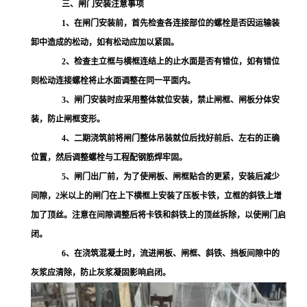
三、闸门安装注意事项
1、在闸门安装前，首先检查各连接部位的螺栓是否因运输装
卸中造成的松动，如有松动应加以紧固。
2、检查主立框与横框连结上的止水面是否有错位，如有错位
则松动连接螺栓将止水面调整在同一平面内。
3、闸门安装时应采用整体就位安装，禁止闸框、闸板分体安
装，防止闸框变形。
4、二期浇筑前将闸门整体吊装就位后找好前后、左右的正确
位置，然后调整螺栓与工程配钢筋焊牢固。
5、闸门出厂前，为了使闸板、闸框贴合的更紧，安装后减少
间隙，2米以上的闸门在上下横框上安装了压板卡铁，立框的斜铁上增
加了顶丝。注意在间隙调整后将卡铁和斜铁上的顶丝拆除，以使闸门启
闭。
6、在浇筑混凝土时，流进闸板、闸框、斜铁、挡板间隙中的
灰浆应清除，防止灰浆凝固影响启闭。