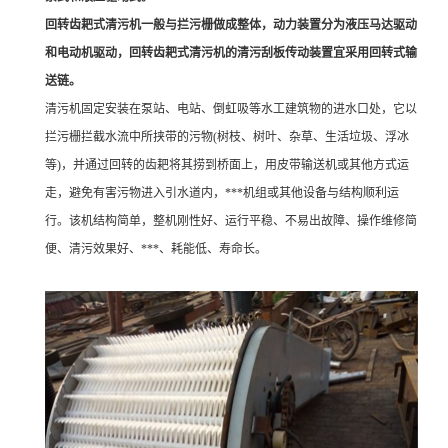
回转齿耙式清污机一般与拦污栅做成整体，动力装置分为液压马达驱动
和电动机驱动，回转齿耙式清污机的清污刮板传动装置宜采用回转式输
送链。
清污机固定安装在泵站、电站、倒虹吸等水工建筑物的进水口处，它以
拦污栅拦截水流中所挟带的污物(树枝、树叶、杂草、生活垃圾、浮冰
等)，并通过回转的齿耙将其捞到桥面上，用皮带输送机或其他方式运
走，避免有害污物进入引水道内，***机组或其他设备与结构顺利运
行。该机结构简单，整机刚性好、运行平稳、不易出故障、操作维修简
便、清污效果好、***、耗能低、寿命长。