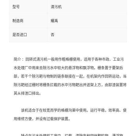
型号
清污机
制造商
耀禹
是否进口
否
简介 ：回转式清污机一般用作粗格栅使用，适用于各种市政、工业污
水处理厂中用来去除污水中较大的悬浮物和飘浮物。栅条置于要架后
部，若干个除污耙与物制的链条联接在一起，在机架内作回转运动，当
除污耙经过栅时将栅条拦截的水中污物耙出并送架上方，由卸渣装置将
其从排渣口排出。
该机适合于在较宽而学的格栅沟渠中使用。运行平稳，效率高、使
用维修方便，并设有过载保护装置。