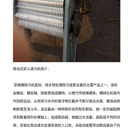
移动式抓斗清污机简介：
型格栅除污机是给、排水预处理除污成套设备的主要产品之一。该机
由栅齿、栅齿轴、链板等组成栅网，以替代传统格栅条。栅网在机架内
作回转运动，从而将污水中的悬浮物拦截并不断分离出水面，栅渣由转
刷刷落至渣斗中。该设备由一种特殊形状的犁形耙齿，按一定的装配顺
序和数量排列在横轴上，组成耙齿链，根据过水流量，装配成不同的间
隙，安装在泵站或水处理系统的入口处，当驱动装置带动耙齿链自下向