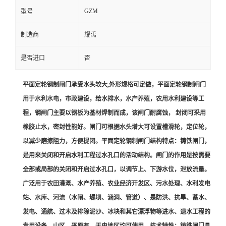
GZM
型号
制造商
耀禹
是否进口
否
平面定轮钢制闸门承受水头较大,外形规格可定做，平面定轮钢制闸门
用于水利水电，市政建设，给水排水，水产养殖，农用水利建设等工
程，钢闸门主要以钢板为基材焊制而成，该闸门耐腐蚀， 封闭可采用
橡胶止水，密封性能好。闸门可根据水头增大可设置槽滑轮，定位轮，
以减少磨擦阻力，方便提闭。平面定轮钢制闸门结构特点：铸铁闸门，
是用来关闭和开启水利工程过水孔口的活动结构。闸门的作用是按需要
全部或局部的关闭和开启过水孔口，以调节上、下游水位，泄放流量。
广泛用于农田灌溉、水产养殖、农业经济开发区、污水处理、水利发电
站、水库、河流（水闸、堤坝、涵洞、管道）、是防洪、抗旱、蓄水、
发电、通航、过木及排除泥沙、冰块和其它漂浮物等进水、退水工程的