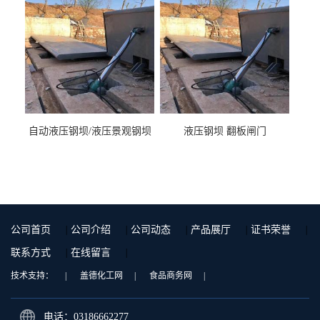
自动液压钢坝/液压景观钢坝
液压钢坝 翻板闸门
公司首页
|
公司介绍
|
公司动态
|
产品展厅
|
证书荣誉
|
联系方式
|
在线留言
|
技术支持：
|
盖德化工网
|
食品商务网
|
电话：03186662277