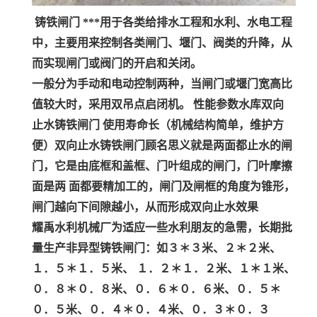
铸铁闸门 ***用于各类给排水工程和水利、水电工程
中，主要用来控制各类闸门、堰门、阀类的升降，从
而实现闸门或阀门的开启和关闭。
一般分为手动和电动控制两种，当闸门或堰门宽高比
值较大时，采用双吊点启闭机。 性能参数水库双向
止水铸铁闸门 使用寿命长（机械结构简单，维护方
便）双向止水铸铁闸门顾名思义就是两面都止水的闸
门，它是由底框和盖框、门叶组成的闸门，门叶摩擦
面是两 面都要精加工的，闸门及闸框的角度为锥形，
闸门越向下间隙越小，从而形成双向止水效果
耀禹水利机械厂为适应一些水利朋友的急需，长期批
量生产非异型铸铁闸门：如３＊３米、２＊２米、
１．５＊１．５米、 １．２＊１．２米、１＊１米、
０．８＊０．８米、０．６＊０．６米、０．５＊
０．５米、０．４＊０．４米、０．３＊０．３