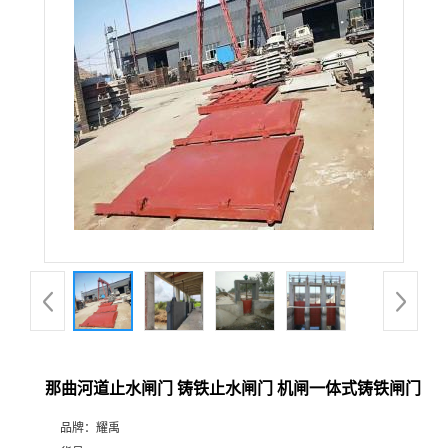
那曲河道止水闸门 铸铁止水闸门 机闸一体式铸铁闸门
品牌：
耀禹