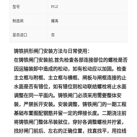
PGZ
型号
制造商
耀禹
是否进口
否
铸铁拱形闸门安装方法与日常使用：
在铸铁闸门安装前,首先检查各部连接部位的螺栓是否
因运输装卸中造成的松动，如有松动应以加固。检查
主立框与附框、主立框与横框、闸板与闸框连接的止
水面是否有错位，如有错位则松动联结螺栓将止水面
调整在同一平面内。铸铁闸门必须采用需要整体安
装，严禁拆开安装。安装调整，铸铁闸门的一期工程
基础布置图配钢筋并留一定的焊接长度。二期浇注前
将铸铁闸门整体吊装就位，穿好各调整螺栓并拧紧，
找好闸门前后、左右的正确位置，找直找平，用拉线