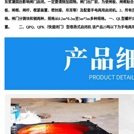
灰浆凝固后影响闸门启闭。一定要清除加固物。闸门出厂前，为使闸板、闸框贴合紧
板、闸框、闸杆、楔紧装置、密封座、吊耳等）及配套手电两用启闭机。2、所有连接
格。闸门分铸块和钢两种，规格从0.2m*0.2m至5m*5m多种规格。 一、Q
置。 二、QPQ、QPK（快速闭门）型卷扬式启闭机 该产品25吨以下为手电