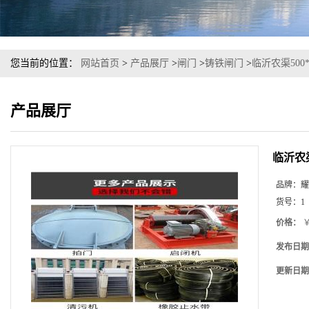
您当前的位置：
网站首页
>
产品展厅
>
闸门
>
铸铁闸门
>
临沂农渠500
产品展厅
临沂农渠
品牌：
耀
货号：
1
价格：
￥
发布日期
更新日期