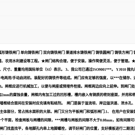
面弧形铸铁闸门 单向铸铁闸门 双向铸铁闸门 渠道排水铸铁闸门 铸铁圆闸门 铸铁方闸门
、农用水利建设等工程。★闸门结构合理，便于安装，操作简便灵活，便于管理。★防腐能
寸、重量均用国际单位（SI）表示。 3、我公司已通过ISO9001***。 YJ010 抛丸喷
电两用/手动启闭机、装配好的铸铁件等组成。闸门应有足够的强度，以***在储存
9439-88。闸框应进行机械加工，以便与闸座或预埋件栓接。闸框两边应向上延伸。到
2mm的腐蚀余量，闸框内有加工过的凹形槽，槽内嵌入有铜质的密封座面，并用和密封
墙框结合面间在安装时应充填有粘结剂。 闸门是装于溢流坝、岸边溢洪道、泄水孔
主体部分，常占挡水面积的大部。闸门又分为平板闸门和弧形闸门.1、 在用户在安
个平面，检查闸板与闸槽的间隙，***闸槽与闸板的间隙不大于0.08mm，如有间隙
闸门找直找平，各地脚孔内串上地脚螺栓，调节好闸门的位置，支好模板进行二期浇注。