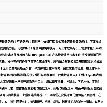
 铸铁镶铜闸门 不锈钢闸门 钢制闸门价格厂家 我公司主营各种铸铁闸门，下面介绍
力强，可在PH=6-8的流体酸碱中使用。★止水效果好；正常渗水量L≤0.07L
砂技术条件及检验方法 JB/ZQ4000.1-86 产品检验通用技术条件 铸铁镶铜闸门结
、运输、操作等任何条件下都不会弯曲变形，所有结合部分和滑动表面都应是机械加
闸门处于全开位置时闸板至少有一半支撑包含在闸框内，闸框应整体铸造，在工作水头
座面相同材料制作的沉头螺钉与闸框联结，此密封座面应加工到≤3.2μm的表面
、水工隧洞和水闸等建筑物的空口上，用以调节流量，控制上、下游水位、宣泄洪
装铸铁闸门前，要首先检查竖框与横框之间、闸板与闸板之间（指多块闸板组合的闸
可以调节闭紧装置。上紧各连接螺栓。2、当我们在安装时闸门整体竖入预留槽，在
3、 浇注混凝土时，流进闸板、闸框、斜铁、挡板间的灰浆应***清除，以防止