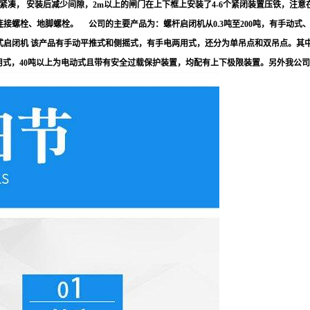
凑， 安装后减少间隙，2m以上的闸门在上下框上安装了4-6个紧闭装置压铁，注意在
螺栓、地脚螺栓。 公司的主要产品为：螺杆启闭机从0.3吨至200吨，有手动式、
L型螺杆式启闭机 该产品有手动平推式和侧摇式，有手电两用式，还分为单吊点和双吊点
两用式，40吨以上为电动式且带有安全过载保护装置，均配有上下极限装置。另外我公