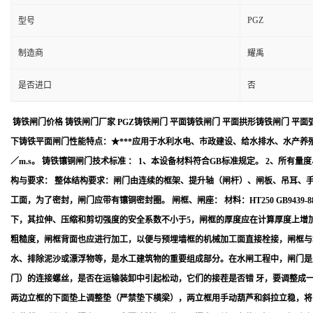
PGZ
型号
制造商
耀禹
是否进口
否
铸铁闸门价格 铸铁闸门厂家 PGZ铸铁闸门 平面铸铁闸门 平面拱形铸铁闸门 平
下铸铁平面闸门性能特点：★***应用于水利水电、市政建设、给水排水、水产养殖
／m.s。 铸铁镶铜闸门技术标准 ： 1、本设备材料符合GB标准规定。 2、所有量度、尺
构与要求： 整体结构要求：闸门由连续的框架、提升轴（闸杆）、闸板、吊耳、手
工面，为了密封，闸门应带有镶铜密封圈。 闸框、闸座： 材料：HT250 GB
下，其拉伸、压缩和剪切强度的安全系数不小于5，闸框的厚度应在计算厚度上增加
粗糙度，闸框背面也应进行加工，以便与预埋墙框的机械加工面直接栓接，闸框与
水、排除泥沙或漂浮物等，是水工建筑物的重要组成部分。在水闸工程中，闸门是
门）的连接螺丝，是否在运输装卸中引起松动，它们的接茬是否错 牙，要调整成一
两边立框的下面垫上调整垫（严禁垫下横梁），两立框用手动葫芦和斜拉立稳，将