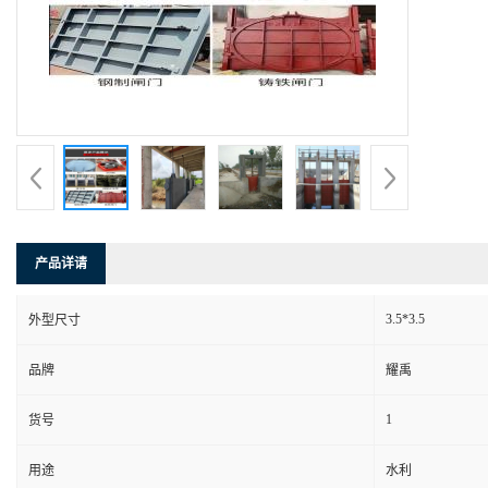
产品详请
3.5*3.5
外型尺寸
品牌
耀禹
1
货号
用途
水利