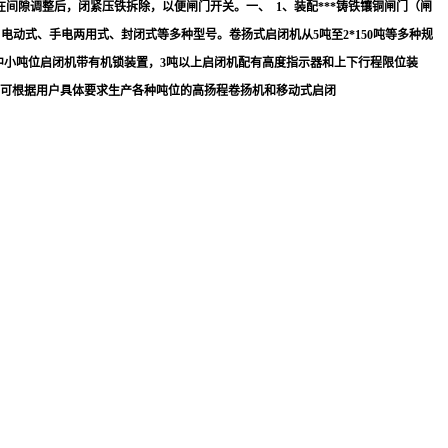
间隙调整后，闭紧压铁拆除，以便闸门开关。一、 1、装配***铸铁镶铜闸门（闸
电动式、手电两用式、封闭式等多种型号。卷扬式启闭机从5吨至2*150吨等多种规
。其中小吨位启闭机带有机锁装置，3吨以上启闭机配有高度指示器和上下行程限位装
司可根据用户具体要求生产各种吨位的高扬程卷扬机和移动式启闭