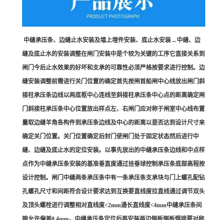
中缝承压条、边缝止水安装及墙上埋件安装、底止水安装→中缝、边
缝及底止水的安装调整在闸门安装中是个较为关键的工序它直接关系到
闸门今后止水效果的好坏和支承的可靠性必须严格按要求进行控制。边
缝安装调整前需进行关门位置的确定首先按闸首船闸中心线放出闸门斜
接柱承压条边线以两底枢中心连线至斜接柱承压条中心点的距离确定闸
门斜接柱承压条中心位置放出样点左、右闸门应对称于闸室中心线布置
量取边缝羊角各构件到承压条边线及中心的距离以是否达到设计尺寸来
确定关门位置。关门位置确定后封门使闸门处于固定状态然后进行中
缝、边缝及底止水的定位安装。以事先放出的中缝承压条边线和中点样
点作为中缝承压条安装的基准垂直度通过挂垂球控制承压条底部高程按
设计控制。闸门中缝两条承压条中有一条承压条支承块与门上螺孔配钻
孔螺孔尺寸和间距符合设计要求达到互换要直线度拉直线通过调节双头
及顶头螺栓进行调整相对直线度<2mm通长直线度<4mm中缝承压条间
隙允许偏差0.4mm。中缝承压条定位后再安装两边侧板侧板焊接要对称