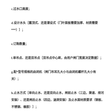
c.过水口高度；
d.设计水头［露顶式、还是潜设式（门叶面板需要加厚、材质需要
***）］；
e.订购数量；
f.单吊点、还是双吊点［双吊点中心距，由用户闸门宽度决定数据］；
g.配*型号规格的启闭机（闸门吊耳孔大小与启闭机螺杆孔大小有
关）；
h.止水方式［单向止水、还是双向止水，闸前止水（三边，渠道、排河
安装）、还是闸后止水（四边，涵洞安装）及止水面材质要求（铜板、
不锈钢、橡胶）］；