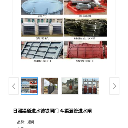
日照渠道进水铸铁闸门 斗渠涵管进水闸
品牌：
耀禹