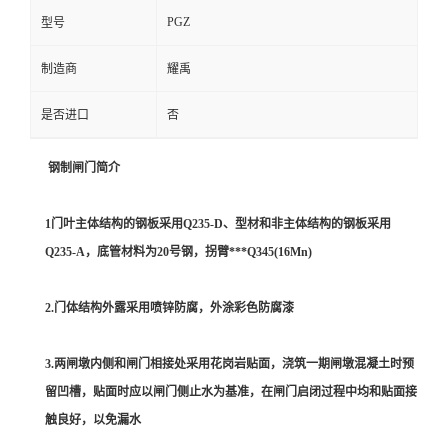
PGZ
型号
制造商
耀禹
是否进口
否
钢制闸门简介
1门叶主体结构的钢板采用Q235-D、型材和非主体结构的钢板采用
Q235-A，底管材料为20号钢，拐臂***Q345(16Mn)
2.门体结构外露采用喷锌防腐，外涂彩色防腐漆
3.两闸墩内侧和闸门相接处采用花岗岩贴面，浇筑一期闸墩混凝土时预
留凹槽，贴面时应以闸门侧止水为基准，在闸门启闭过程中均和贴面接
触良好，以免漏水