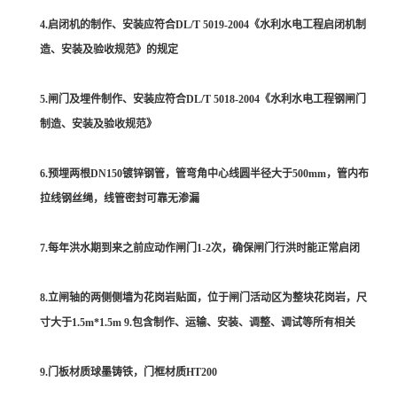
4.启闭机的制作、安装应符合DL/T 5019-2004《水利水电工程启闭机制
造、安装及验收规范》的规定
5.闸门及埋件制作、安装应符合DL/T 5018-2004《水利水电工程钢闸门
制造、安装及验收规范》
6.预埋两根DN150镀锌钢管，管弯角中心线圆半径大于500mm，管内布
拉线钢丝绳，线管密封可靠无渗漏
7.每年洪水期到来之前应动作闸门1-2次，确保闸门行洪时能正常启闭
8.立闸轴的两侧侧墙为花岗岩贴面，位于闸门活动区为整块花岗岩，尺
寸大于1.5m*1.5m 9.包含制作、运输、安装、调整、调试等所有相关
9.门板材质球墨铸铁，门框材质HT200