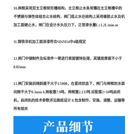
10.闸框采用双主立框矩形槽结构，主立框止水条用镶在主立框槽中的
不锈钢与弹性体组合止水结构，阀门底止水在结构上采用橡胶止水及机
加工面硬止水，闸门在设计水头压力下，正常渗水量L≤1.2L/min.m
11.铸铁非机加工面涂漆符合SDZ014中4级规定
12.闸门中钢制件及标准件一律进行表面镀锌处理，其镀层厚度不小于
0.02mm
13.闸门安装后倾斜度不大于1/1000，在紧闭状态下，闸门与闸框封水面
间隙不大于0.3mm 6.闸板重7.9吨，闸框重2.133吨 应配套2×10吨启闭
机，启闭机的技术参数详见图纸设计 8.包含制作、安装、调整、运输等
所有相关