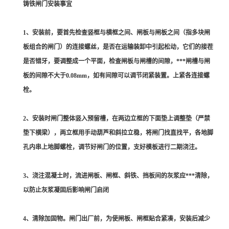
铸铁闸门安装事宜
1、安装前，要首先检查竖框与横框之间、闸板与闸板之间（指多块闸
板组合的闸门）的连接螺丝，是否在运输装卸中引起松动，它们的接茬
是否错牙，要调整成一个平面，检查闸板与闸槽的间隙，***闸槽与闸
板的间隙不大于0.08mm，如有间隙可以调节闭紧装置。上紧各连接螺
栓。
2、安装时闸门整体竖入预留槽，在两边立框的下面垫上调整垫（严禁
垫下横梁），两立框用手动葫芦和斜拉立稳，将闸门找直找平，各地脚
孔内串上地脚螺栓，调节好闸门的位置，支好模板进行二期浇注。
3、浇注混凝土时，流进闸板、闸框、斜铁、挡板间的灰浆应***清除，
以防止灰浆凝固后影响闸门启闭
4、清除加固物。闸门出厂前，为使闸板、闸框贴合紧凑，安装后减少