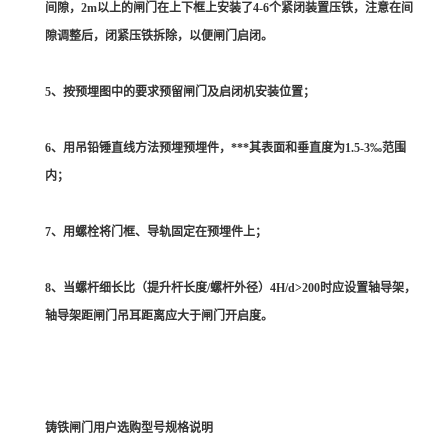
间隙，2m以上的闸门在上下框上安装了4-6个紧闭装置压铁，注意在间
隙调整后，闭紧压铁拆除，以便闸门启闭。
5、按预埋图中的要求预留闸门及启闭机安装位置；
6、用吊铅锤直线方法预埋预埋件，***其表面和垂直度为1.5-3‰范围
内；
7、用螺栓将门框、导轨固定在预埋件上；
8、当螺杆细长比（提升杆长度/螺杆外径）4H/d>200时应设置轴导架，
轴导架距闸门吊耳距离应大于闸门开启度。
铸铁闸门用户选购型号规格说明