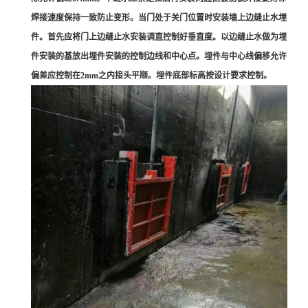
焊接速度保持一致防止变形。当门处于关门位置时安装墙上边缝止水埋
件。首先应将门上边缝止水安装调直控制好垂直度。以边缝止水做为埋
件安装的基放出埋件安装的控制边线和中心点。埋件与中心线偏移允许
偏差应控制在2mm之内接头平顺。埋件底部标高按设计要求控制。