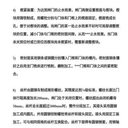
4) 楔紧装置：为达到闸门的止水效果，闸门两侧设置楔座与楔块。楔
块用铸铁制成，用螺栓分别与门体和门框上的楔座固定，楔座铣成长
孔，便于对楔块的调整。当闸门的某一处止水效果不好时可局部调整楔
块的位置，减小门体与门框的密封面间隙，从而***止水效果。当门体
未关到位时或已到位而楔块尚未楔紧时，需重新调整楔块。
5) 密封面采用铜条或铜圈分别镶入门框和门体的槽内，密封面铜条镶
好之后用龙门铣床进行铣削，磨削加工，***门框和门体之间的紧密配
合。
6) 丝杆由圆钢车制成梯形螺纹，其精度达到7e级标准，螺纹长度比门
体行程高度加长200mm，闸门处于关闭位置时，螺纹超出启闭机螺母
50mm，丝杆总长度超过5000mm时，需作分段加工，其接头采用圆钢
加工成内圆孔，并用圆钢铰制螺栓将丝杆和接头固定。接头用固定工装
加工，可与相同规格的丝杆互换配合。丝杆下部焊有圆钢销套，用销轴