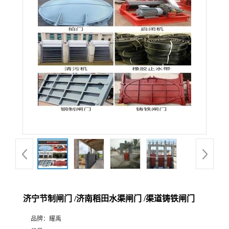
济宁节制闸门 /济南稻田水渠闸门 /渠道铸铁闸门
品牌：
耀禹