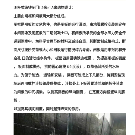
明杆式铸铁闸门1.2米×1.5米结构设计：
主要由闸框和闸板两大部分组成。
闸框是闸板的支承构件，也是闸板的运行滑道，由地脚螺栓安装固定在
水闸闸墩及闸底板的二期混凝土中，将闸板所承受的全部水压力安全传
递到闸室中。为科学合理节约材料及减轻自重，其断面制成格构式，断
面尺寸按所受荷载大小和闸板运行情况综合考虑。闸板是用来封闭和开
启孔 口的活动挡水构件， 板面四周设铸铁边框梁 ， 为提高闸板的强度
， 板面制成拱形， 拱的圆心角按 6 0 度设计，以降低其所受的水压
力。为便于制造、 运输和安装 ， 闸板可制成上下几部分，待到安装现
场后再用螺栓连接组装成整体 ，连接处上下板设置法兰和筋板使其成
为闸板的中间横梁， 以提高闸板的纵向刚度 ， 在宽度方向设置纵向筋
板 ，
以提高其横向刚度，同时起到纵梁的作用。