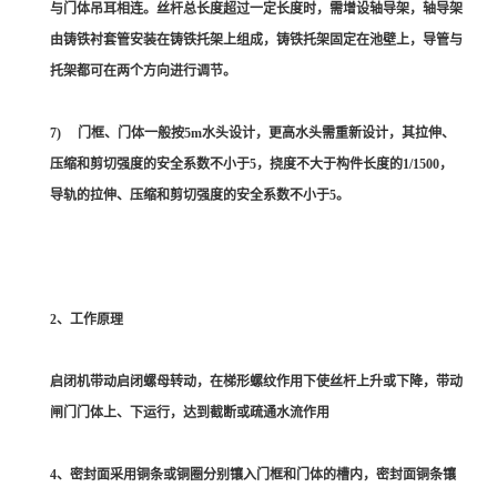
与门体吊耳相连。丝杆总长度超过一定长度时，需增设轴导架，轴导架
由铸铁衬套管安装在铸铁托架上组成，铸铁托架固定在池壁上，导管与
托架都可在两个方向进行调节。
7) 门框、门体一般按5m水头设计，更高水头需重新设计，其拉伸、
压缩和剪切强度的安全系数不小于5，挠度不大于构件长度的1/1500，
导轨的拉伸、压缩和剪切强度的安全系数不小于5。
2、工作原理
启闭机带动启闭螺母转动，在梯形螺纹作用下使丝杆上升或下降，带动
闸门门体上、下运行，达到截断或疏通水流作用
4、密封面采用铜条或铜圈分别镶入门框和门体的槽内，密封面铜条镶