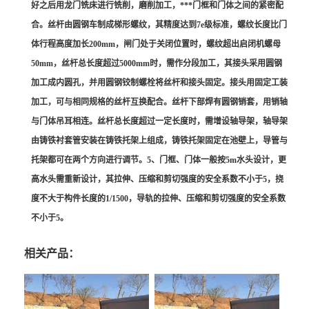
好之后用龙门铣床进行铣削，磨削加工，***门框和门体之间的紧密配
合。丝杆由圆钢车制成梯形螺纹，其精度达到7e级标准，螺纹长度比门
体行程高度加长200mm，闸门处于关闭位置时，螺纹超出启闭机螺母
50mm，丝杆总长度超过5000mm时，需作分段加工，其接头采用圆钢
加工成内圆孔，并用圆钢铰制螺栓将丝杆和接头固定。接头用固定工装
加工，可与相同规格的丝杆互换配合。丝杆下部焊有圆钢销套，用销轴
与门体吊耳相连。丝杆总长度超过一定长度时，需增设轴导架，轴导架
由铸铁衬套管安装在铸铁托架上组成，铸铁托架固定在池壁上，导管与
托架都可在两个方向进行调节。5、门框、门体一般按5m水头设计，更
高水头需重新设计，其拉伸、压缩和剪切强度的安全系数不小于5，挠
度不大于构件长度的1/1500，导轨的拉伸、压缩和剪切强度的安全系数
不小于5。
相关产品：