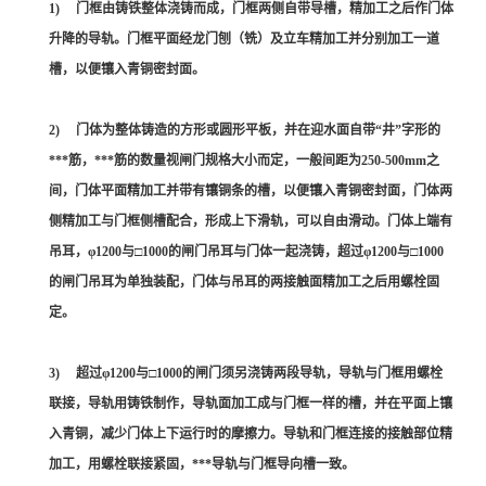
1) 门框由铸铁整体浇铸而成，门框两侧自带导槽，精加工之后作门体
升降的导轨。门框平面经龙门刨（铣）及立车精加工并分别加工一道
槽，以便镶入青铜密封面。
2) 门体为整体铸造的方形或圆形平板，并在迎水面自带“井”字形的
***筋，***筋的数量视闸门规格大小而定，一般间距为250-500mm之
间，门体平面精加工并带有镶铜条的槽，以便镶入青铜密封面，门体两
侧精加工与门框侧槽配合，形成上下滑轨，可以自由滑动。门体上端有
吊耳，φ1200与□1000的闸门吊耳与门体一起浇铸，超过φ1200与□1000
的闸门吊耳为单独装配，门体与吊耳的两接触面精加工之后用螺栓固
定。
3) 超过φ1200与□1000的闸门须另浇铸两段导轨，导轨与门框用螺栓
联接，导轨用铸铁制作，导轨面加工成与门框一样的槽，并在平面上镶
入青铜，减少门体上下运行时的摩擦力。导轨和门框连接的接触部位精
加工，用螺栓联接紧固，***导轨与门框导向槽一致。