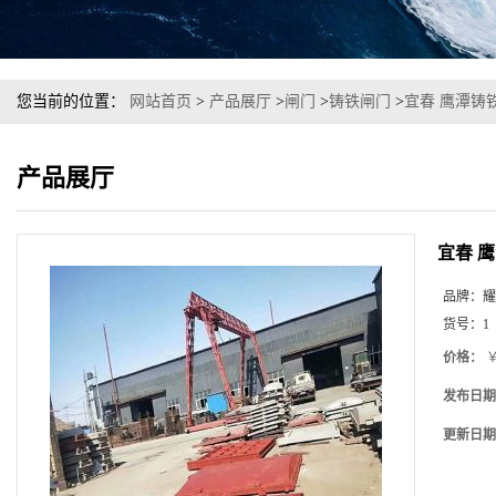
您当前的位置：
网站首页
>
产品展厅
>
闸门
>
铸铁闸门
>
宜春 鹰潭铸
产品展厅
宜春 
品牌：
耀
货号：
1
价格：
￥
发布日期
更新日期