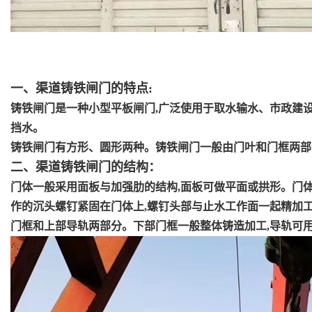
一、渠道铸铁闸门
的特点
:
铸铁闸门是一种小型平板闸门
,
广泛使用于取水输水、市政建
挡水。
铸铁闸门有方形、圆形两种。铸铁闸门一般由门叶和门框两部
二、渠道铸铁闸门的结构：
门体一般采用面板与加强肋的结构
,
面板可做平面或拱形。门
作的沉头螺钉紧固在门体上
,
螺钉头部与止水工作面一起精加
门框和上部导轨两部分。下部门框一般整体铸造加工
,
导轨可