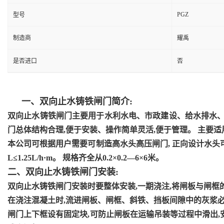
PGZ
型号
制造商
耀禹
是否进口
否
一、双向止水铸铁闸门简介
:
双向止水铸铁闸门主要用于水利水电、市政建设、给水排水
门总体结构合理,便于安装、操作简单灵活,便于管理。 主要
本公司可根据用户需要可制造高水头高压闸门
, 正向设计水头
L≤1.25L/h·m。 规格齐全从0.2×0.2—6×6米。
二、双向止水铸铁闸门安装
:
双向止水铸铁闸门安装时要整体安装
,一期浇注,将闸板与闸框
在浇注混凝土时
,流进闸板、闸框、斜铁、挡板间隙中的灰浆
闸门上下框设有固定块
,可防止闸板在运输吊装等过程中滑出,