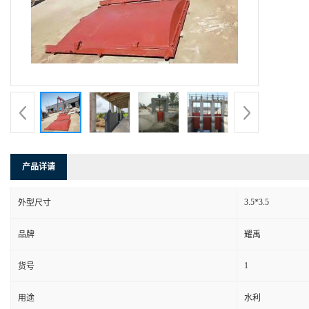
产品详请
3.5*3.5
外型尺寸
品牌
耀禹
1
货号
用途
水利