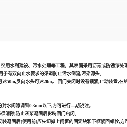
、农用水利建设、污水处理等工程。其表面采用沥青或防锈漆处
适用于有双向止水要求的渠道防止污水倒流,污染源头。
可达50m,反向水头可达20m。 闸门关闭时设有锁紧,止动装置,
的封水间隙调到0.3mm以下,方可进行二期浇注。
必须清除,防止灰浆凝固后影响闸门启闭。
安装凝固后(使用前)应先卸掉上闸框的固定块和下框紧回螺栓,方