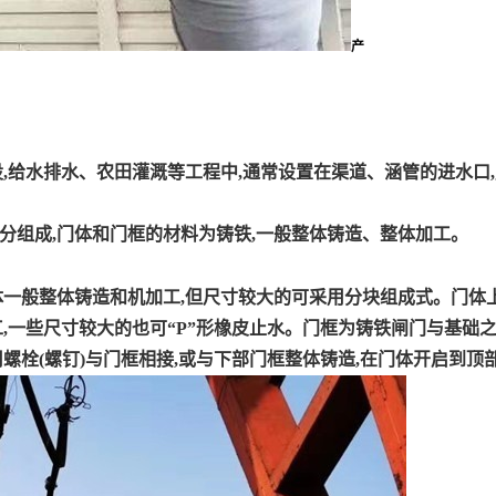
产
设
,
给水排水、农田灌溉等工程中
,
通常设置在渠道、涵管的进水口
,
分组成
,
门体和门框的材料为铸铁
,
一般整体铸造、整体加工。
体一般整体铸造和机加工
,
但尺寸较大的可采用分块组成式。门体
工
,
一些尺寸较大的也可“
P
”形橡皮止水。门框为铸铁闸门与基础
用螺栓
(
螺钉
)
与门框相接
,
或与下部门框整体铸造
,
在门体开启到顶