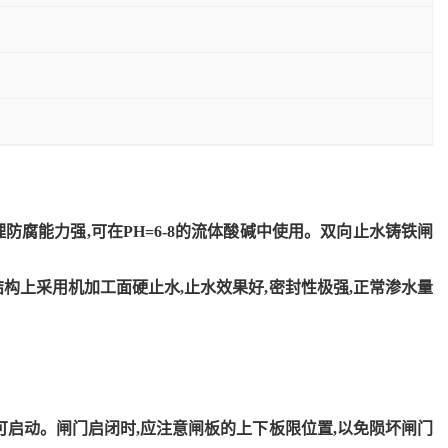
理防腐能力强
,可在PH=6-8的流体酸碱中使用。双向止水铸铁闸
在结构上采用机加工面硬止水,止水效果好,密封性极强,正常渗水量
可启动。
闸门启闭时,应注意闸板的上下板限位置,以免陨坏闸门