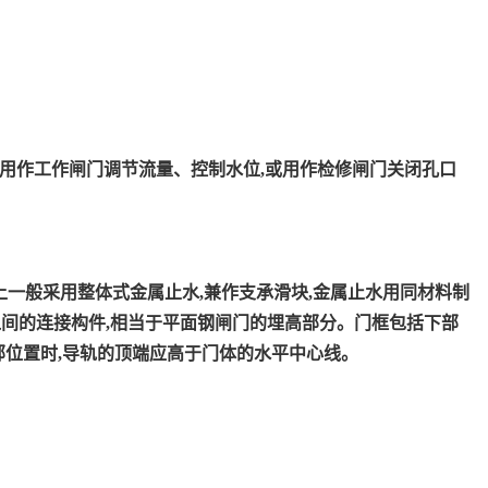
用作工作闸门调节流量、控制水位
,
或用作检修闸门关闭孔口
上一般采用整体式金属止水
,
兼作支承滑块
,
金属止水用同材料制
之间的连接构件
,
相当于平面钢闸门的埋高部分。门框包括下部
部
位置时
,
导轨的顶端应高于门体的水平中心线。