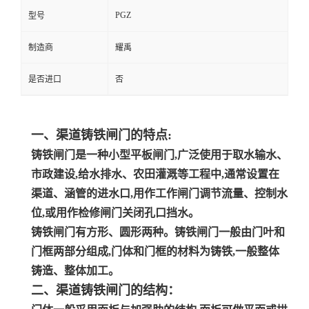
PGZ
型号
制造商
耀禹
是否进口
否
一、渠道铸铁闸门
的特点
:
铸铁闸门是一种小型平板闸门
,
广泛使用于取水输水、
市政建设
,
给水排水、农田灌溉等工程中
,
通常设置在
渠道、涵管的进水口
,
用作工作闸门调节流量、控制水
位
,
或用作检修闸门关闭孔口挡水。
铸铁闸门有方形、圆形两种。铸铁闸门一般由门叶和
门框两部分组成
,
门体和门框的材料为铸铁
,
一般整体
铸造、整体加工。
二、渠道铸铁闸门的结构：