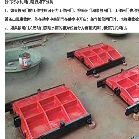
我们将水利闸门进行如下分类：
1、如果按闸门的工作性质可分为工作闸门、检修闸门和事故闸门。工作闸门也称
设备出现事故时，能在动水中关闭而在静水中开启；兼作检修闸门时，也称事故检
2、如果按闸门关闭时门顶与水面的相对位置分为露顶式闸门和潜孔式闸门。