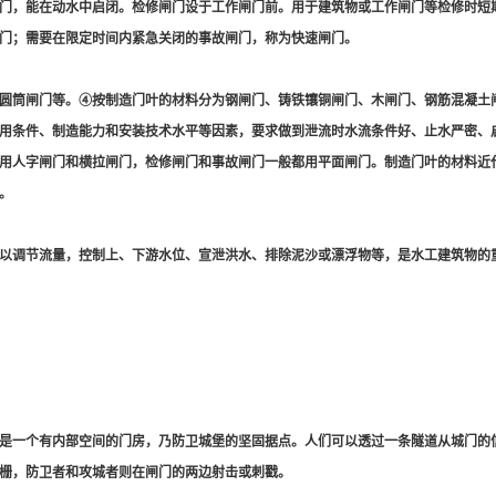
门，能在动水中启闭。检修闸门设于工作闸门前。用于建筑物或工作闸门等检修时短
门；需要在限定时间内紧急关闭的事故闸门，称为快速闸门。
圆筒闸门等。④按制造门叶的材料分为钢闸门、铸铁镶铜闸门、木闸门、钢筋混凝土
用条件、制造能力和安装技术水平等因素，要求做到泄流时水流条件好、止水严密、
用人字闸门和横拉闸门，检修闸门和事故闸门一般都用平面闸门。制造门叶的材料近
。
以调节流量，控制上、下游水位、宣泄洪水、排除泥沙或漂浮物等，是水工建筑物的
是一个有内部空间的门房，乃防卫城堡的坚固据点。人们可以透过一条隧道从城门的
栅，防卫者和攻城者则在闸门的两边射击或刺戳。