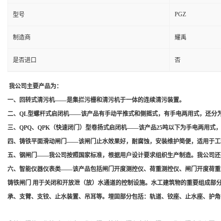
PGZ
型号
制造商
耀禹
是否进口
否
我公司主要产品为：
一、回转式清污机——是集拦污栅和清污机于一体的连续清污装置。
二、QL型螺杆式启闭机——该产品有手动平推式和侧摇式，有手电两用式，还分
三、QPQ、QPK（快速闭门）型卷扬式启闭机——该产品25吨以下为手电两用
四、铸铁平面滑动闸门——该闸门止水效果好，耐腐蚀，安装维护简便，适用于工
五、钢闸门——我公司按照国家标准，根据用户设计要求组织生产制造。我公司还
六、智能仪器仪表类——该产品包括闸门开度测控仪、荷重测控仪、闸门开度荷重
铸铁闸门 用于关闭和开放泄（放）水通道的控制设施。水工建筑物的重要组成部
承、支臂、支铰、止水装置、吊耳等。埋固部分包括：轨道、铰座、止水座、护角