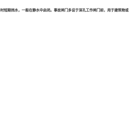
修时短期挡水，一般在静水中启闭。事故闸门多设于深孔工作闸门前，用于建筑物或