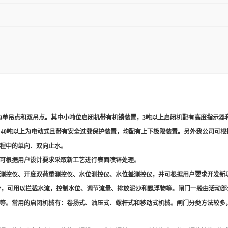
为单吊点和双吊点。其中小吨位启闭机带有机锁装置，3吨以上启闭机配有高度指示器
式，40吨以上为电动式且带有安全过载保护装置，均配有上下极限装置。另外我公司可
程中的单向、双向止水。
可根据用户设计要求采取新工艺进行表面喷锌处理。
测控仪、开度双荷重测控仪、水位测控仪、水位差测控仪，并可根据用户要求开发新
分，可用以拦截水流，控制水位、调节流量、排放泥沙和飘浮物等。闸门一般由活动部
等。常用的启闭机械有：卷扬式、油压式、螺杆式和移动式机械。闸门分类方法较多