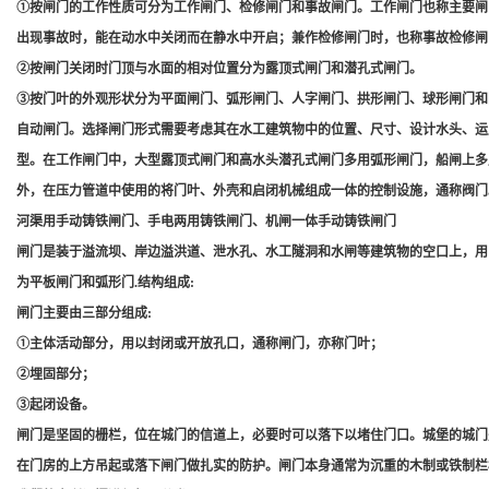
①按闸门的工作性质可分为工作闸门、检修闸门和事故闸门。工作闸门也称主要闸
出现事故时，能在动水中关闭而在静水中开启；兼作检修闸门时，也称事故检修闸
②按闸门关闭时门顶与水面的相对位置分为露顶式闸门和潜孔式闸门。
③按门叶的外观形状分为平面闸门、弧形闸门、人字闸门、拱形闸门、球形闸门和
自动闸门。选择闸门形式需要考虑其在水工建筑物中的位置、尺寸、设计水头、运
型。在工作闸门中，大型露顶式闸门和高水头潜孔式闸门多用弧形闸门，船闸上多
外，在压力管道中使用的将门叶、外壳和启闭机械组成一体的控制设施，通称阀门
河渠用手动铸铁闸门、手电两用铸铁闸门、机闸一体手动铸铁闸门
闸门是装于溢流坝、岸边溢洪道、泄水孔、水工隧洞和水闸等建筑物的空口上，用
为平板闸门和弧形门.结构组成:
闸门主要由三部分组成:
①主体活动部分，用以封闭或开放孔口，通称闸门，亦称门叶；
②埋固部分；
③起闭设备。
闸门是坚固的栅栏，位在城门的信道上，必要时可以落下以堵住门口。城堡的城门
在门房的上方吊起或落下闸门做扎实的防护。闸门本身通常为沉重的木制或铁制栏