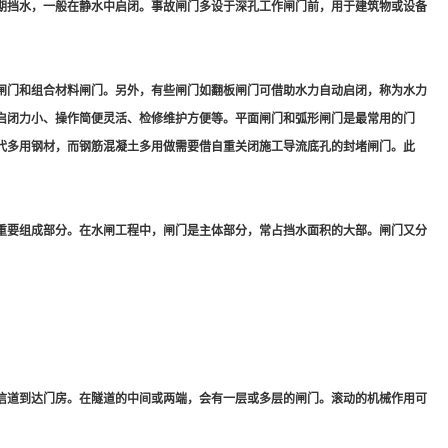
期挡水，一般在静水中启闭。事故闸门多设于深孔工作闸门前，用于建筑物或设备
闸门和组合材料闸门。另外，有些闸门如翻板闸门可借助水力自动启闭，称为水力
启闭力小、操作简便灵活、检修维护方便等。平面闸门和弧形闸门是最常用的门
代多用钢材，而钢筋混凝土多用做需要借自重关闭施工导流底孔的封堵闸门。此
重要组成部分。在水闸工程中，闸门是主体部分，常占挡水面积的大部。闸门又分
信道到达门房。在隧道的中间或两端，会有一层或多层的闸门。滚动的机械作用可