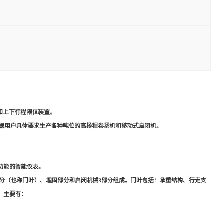
和上下行程限位装置。
根据用户具体要求生产各种吨位的高扬程卷扬机和移动式启闭机。
功能的智能仪表。
分（也称门叶）、埋固部分和启闭机械3部分组成。门叶包括：承重结构、行走支
，主要有：