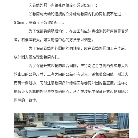
②卷筒外圆与内轴孔同轴度不超过0.3mm；
③卷筒与大齿轮连接的凸外缘与卷筒内孔的同轴度不超过
0.3mm，垂直度不超过0.6mm。
为了保证卷筒壁后均匀，在加工前应注意检测其壁厚值是否超
差，若偏差较大，可采用借中心的方法予以调整。
为了保证卷筒内外圆的的同轴度，应在卷筒外圆加工完毕后，
以外圆为基准镗出卷筒内孔。
为了保证开式齿轮的啮合间隙，应特别注意卷筒凸外缘与大齿
轮止口的公称尺寸，二者之间的公差不宜过大，避免啮合间隙一侧过大
而另一侧过小，同时注意卷筒凸外缘端面与卷筒外圆的垂直度。这样才
能保证大齿轮的外径与卷筒轴同心，从而在装配中保证开式齿轮副啮合
间隙的一致性。