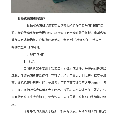
卷扬式启闭机的制作
卷扬式启闭机是用钢索或钢索滑轮组作吊具与闸门相连接，
通过齿轮传动系统使卷扬筒绕、放钢索从而带动升降的机械、也叫做钢
丝绳固定式卷扬机。它构造较简单易于制造,维护检修方便,广泛应用于
各种类型闸门的启闭。
一、部件的制作
1、机架
启闭机机架主要用于安装启闭机各组成部件，并将荷载传递给
基础，保证启闭机正常运行，其特点是机加工量大，制造尺寸精度要求
高。该机机架外形尺寸设计要求各加工面平面度误差不大于0.5mm，各
加工面之间相对高度误差不大于lmm。普通机床不能满足加工要求，必
须有特定铣床来完成加工，整台铣床由床身导轨、铣削动力头和垫块组
成。
床身导轨的长度大于所加工机架的长度，当两个加工面间的高