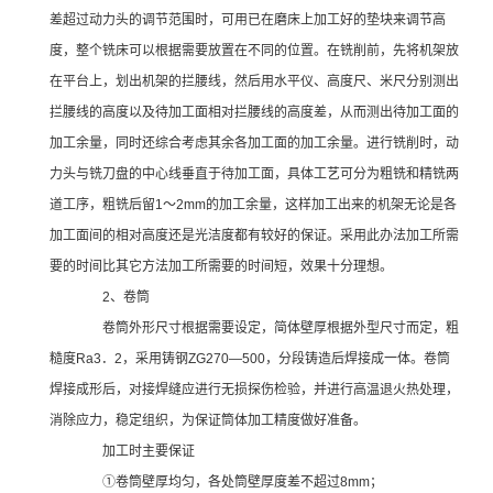
差超过动力头的调节范围时，可用已在磨床上加工好的垫块来调节高
度，整个铣床可以根据需要放置在不同的位置。在铣削前，先将机架放
在平台上，划出机架的拦腰线，然后用水平仪、高度尺、米尺分别测出
拦腰线的高度以及待加工面相对拦腰线的高度差，从而测出待加工面的
加工余量，同时还综合考虑其余各加工面的加工余量。进行铣削时，动
力头与铣刀盘的中心线垂直于待加工面，具体工艺可分为粗铣和精铣两
道工序，粗铣后留1～2mm的加工余量，这样加工出来的机架无论是各
加工面间的相对高度还是光洁度都有较好的保证。采用此办法加工所需
要的时间比其它方法加工所需要的时间短，效果十分理想。
2、卷筒
卷筒外形尺寸根据需要设定，简体壁厚根据外型尺寸而定，粗
糙度Ra3．2，采用铸钢ZG270—500，分段铸造后焊接成一体。卷筒
焊接成形后，对接焊缝应进行无损探伤检验，并进行高温退火热处理，
消除应力，稳定组织，为保证筒体加工精度做好准备。
加工时主要保证
①卷筒壁厚均匀，各处筒壁厚度差不超过8mm；