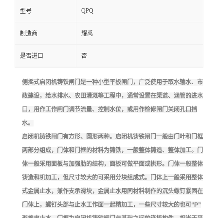
QPQ
型号
制造商
耀禹
是否进口
否
侧摇式启闭机铸铁闸门是一种小型平板闸门，广泛使用于取水输水、市
政建设，给水排水、农田灌溉等工程中，通常设置在渠道、涵管的进水
口，用作工作闸门调节流量、控制水位，或用作检修闸门关闭孔口挡
水。
启闭机铸铁闸门有方形、圆形两种。启闭机铸铁闸门一般由门叶和门框
两部分组成，门体和门框的材料为铸铁，一般整体铸造、整体加工。
门
体一般采用面板与加强肋的结构，面板可做平面或拱形。门体一般整体
铸造和机加工，但尺寸较大的可采用分块组成式。门体上一般采用整体
式金属止水，兼作支承滑块，金属止水用同材料制作的沉头螺钉紧固在
门体上，螺钉头部与止水工作面一起精加工，一些尺寸较大的也可“P”